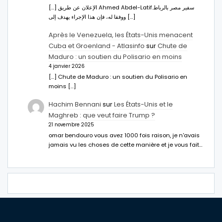
[…] الإعلان عن طريق Ahmed Abdel-Latifسفير مصر بالرباط.
ووفقا له، فإن هذا الإجراء يهدف إلى […]
Après le Venezuela, les États-Unis menacent
Cuba et Groenland - Atlasinfo
sur
Chute de
Maduro : un soutien du Polisario en moins
4 janvier 2026
[…] Chute de Maduro : un soutien du Polisario en
moins […]
Hachim Bennani
sur
Les États-Unis et le
Maghreb : que veut faire Trump ?
21 novembre 2025
omar bendouro vous avez 1000 fois raison, je n'avais
jamais vu les choses de cette manière et je vous fait…