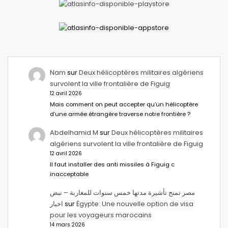
Nam
sur
Deux hélicoptères militaires algériens
survolent la ville frontalière de Figuig
12 avril 2026
Mais comment on peut accepter qu’un hélicoptère
d’une armée étrangère traverse notre frontière ?
Abdelhamid M
sur
Deux hélicoptères militaires
algériens survolent la ville frontalière de Figuig
12 avril 2026
Il faut installer des anti missiles à Figuig c
inacceptable
مصر تمنح تأشيرة مدتها خمس سنوات للمغاربة – نبض
اخبار
sur
Égypte: Une nouvelle option de visa
pour les voyageurs marocains
14 mars 2026