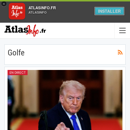
×
ATLASINFO.FR
INSTALLER
ATLASINFO
Golfe
EN DIRECT