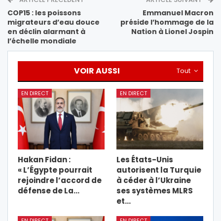
COP15 : les poissons
Emmanuel Macron
migrateurs d’eau douce
préside l’hommage de la
en déclin alarmant à
Nation à Lionel Jospin
l’échelle mondiale
VOIR AUSSI
Tout
EN DIRECT
EN DIRECT
Hakan Fidan :
Les États-Unis
« L’Égypte pourrait
autorisent la Turquie
rejoindre l’accord de
à céder à l’Ukraine
défense de La…
ses systèmes MLRS
et…
EN DIRECT
EN DIRECT