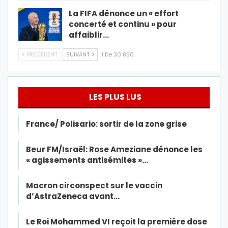
La FIFA dénonce un « effort
concerté et continu » pour
affaiblir…
PRÉCÉDENT
SUIVANT
1 De 30 850
LES PLUS LUS
France/ Polisario: sortir de la zone grise
Beur FM/Israël: Rose Ameziane dénonce les
« agissements antisémites »…
Macron circonspect sur le vaccin
d’AstraZeneca avant…
Le Roi Mohammed VI reçoit la première dose