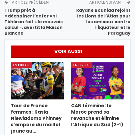
ARTICLE PRÉCÉDENT
ARTICLE SUIVANT
Trump prêt à
Rayane Bounida rejoint
« déchaîner l’enfer » si
les Lions de l’Atlas pour
Téhéran fait « le mauvais
les amicaux contre
calcul », avertit la Maison
l’Équateur et le
Blanche
Paraguay
VOIR AUSSI
EN DIRECT
EN DIRECT
Tour de France
CAN féminine : le
femmes : Kasia
Maroc prend sa
Niewiadoma Phinney
revanche et élimine
s’empare du maillot
l’Afrique du Sud (2-1)
jaune au…