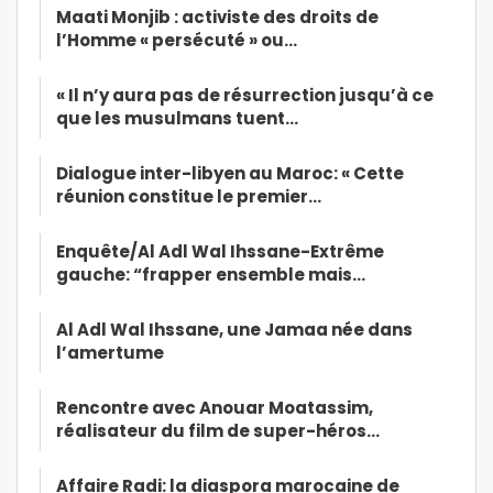
Maati Monjib : activiste des droits de
l’Homme « persécuté » ou…
« Il n’y aura pas de résurrection jusqu’à ce
que les musulmans tuent…
Dialogue inter-libyen au Maroc: « Cette
réunion constitue le premier…
Enquête/Al Adl Wal Ihssane-Extrême
gauche: “frapper ensemble mais…
Al Adl Wal Ihssane, une Jamaa née dans
l’amertume
Rencontre avec Anouar Moatassim,
réalisateur du film de super-héros…
Affaire Radi: la diaspora marocaine de