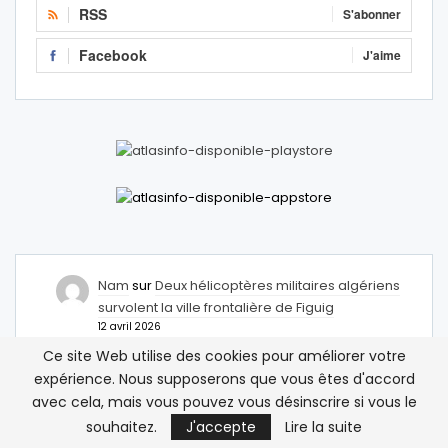
RSS
S'abonner
Facebook
J'aime
Nam
sur
Deux hélicoptères militaires algériens
survolent la ville frontalière de Figuig
12 avril 2026
Mais comment on peut accepter qu’un hélicoptère
Ce site Web utilise des cookies pour améliorer votre
d’une armée étrangère traverse notre frontière ?
expérience. Nous supposerons que vous êtes d'accord
avec cela, mais vous pouvez vous désinscrire si vous le
Abdelhamid M
sur
Deux hélicoptères militaires
algériens survolent la ville frontalière de Figuig
souhaitez.
J'accepte
Lire la suite
12 avril 2026