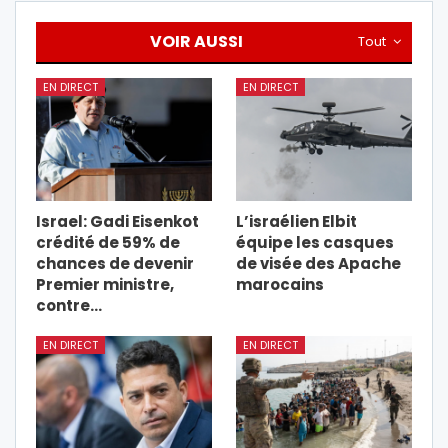
VOIR AUSSI
Tout
EN DIRECT
EN DIRECT
Israel: Gadi Eisenkot
L’israélien Elbit
crédité de 59% de
équipe les casques
chances de devenir
de visée des Apache
Premier ministre,
marocains
contre…
EN DIRECT
EN DIRECT