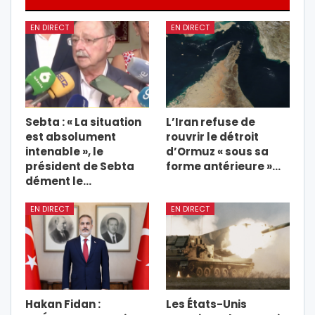
EN DIRECT
EN DIRECT
Sebta : « La situation
L’Iran refuse de
est absolument
rouvrir le détroit
intenable », le
d’Ormuz « sous sa
président de Sebta
forme antérieure »…
dément le…
EN DIRECT
EN DIRECT
Hakan Fidan :
Les États-Unis