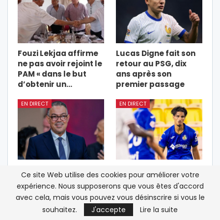
Fouzi Lekjaa affirme
Lucas Digne fait son
ne pas avoir rejoint le
retour au PSG, dix
PAM « dans le but
ans après son
d’obtenir un…
premier passage
EN DIRECT
EN DIRECT
La FRMF interdit la
Le défenseur
Ce site Web utilise des cookies pour améliorer votre
création
marocain Mohamed
expérience. Nous supposerons que vous êtes d'accord
d’académies et
Hamdoune titulaire
avec cela, mais vous pouvez vous désinscrire si vous le
d’écoles de football
face à l’Atlético et à…
souhaitez.
J'accepte
Lire la suite
portant…