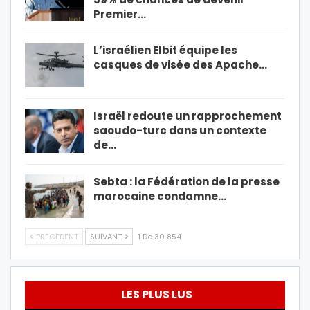
Premier…
L’israélien Elbit équipe les
casques de visée des Apache…
Israël redoute un rapprochement
saoudo-turc dans un contexte
de…
Sebta : la Fédération de la presse
marocaine condamne…
PRÉCÉDENT
SUIVANT
1 De 30 854
LES PLUS LUS