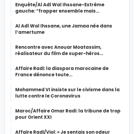
Enquête/Al Adl Wal Ihssane-Extrême
gauche: “frapper ensemble mais…
Al Adl Wal Ihssane, une Jamaa née dans
l’amertume
Rencontre avec Anouar Moatassim,
réalisateur du film de super-héros…
Affaire Radi: la diaspora marocaine de
France dénonce toute…
Mohammed VI insiste sur le civisme dans la
lutte contre le Coronavirus
Maroc/Affaire Omar Radi: la tribune de trop
pour Orient XXI
Affaire Radi/Viol: « Je sentais son odeur