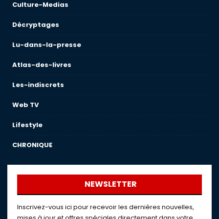
Culture-Medias
Décryptages
Lu-dans-la-presse
Atlas-des-livres
Les-indiscrets
Web TV
Lifestyle
CHRONIQUE
NEWSLETTER
Inscrivez-vous ici pour recevoir les dernières nouvelles,
mises à jour et offres spéciales directement dans votre