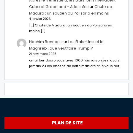
Après le Venezuela, les États-Unis menacent
Cuba et Groenland - Atlasinfo
sur
Chute de
Maduro : un soutien du Polisario en moins
4 janvier 2026
[…] Chute de Maduro : un soutien du Polisario en
moins […]
Hachim Bennani
sur
Les États-Unis et le
Maghreb : que veut faire Trump ?
21 novembre 2025
omar bendouro vous avez 1000 fois raison, je n'avais
jamais vu les choses de cette manière et je vous fait…
PLAN DE SITE