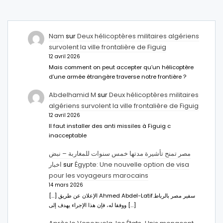
Nam
sur
Deux hélicoptères militaires algériens
survolent la ville frontalière de Figuig
12 avril 2026
Mais comment on peut accepter qu’un hélicoptère
d’une armée étrangère traverse notre frontière ?
Abdelhamid M
sur
Deux hélicoptères militaires
algériens survolent la ville frontalière de Figuig
12 avril 2026
Il faut installer des anti missiles à Figuig c
inacceptable
مصر تمنح تأشيرة مدتها خمس سنوات للمغاربة – نبض
اخبار
sur
Égypte: Une nouvelle option de visa
pour les voyageurs marocains
14 mars 2026
[…] الإعلان عن طريق Ahmed Abdel-Latifسفير مصر بالرباط.
ووفقا له، فإن هذا الإجراء يهدف إلى […]