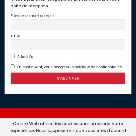
boîte de réception.
Prénom ou nom complet
Email
AtlasInfo
En continuant, vous acceptez la politique de confidentialité
Ce site Web utilise des cookies pour améliorer votre
expérience. Nous supposerons que vous êtes d'accord
Atlasinfo.fr : l'essentiel de l'actualité de la France et du