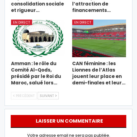
consolidation sociale
l’attraction de
et rigueur…
financements…
EN DIRECT
EN DIRECT
Amman : le rôle du
CAN féminine : les
Comité Al-Qods,
Lionnes de l’Atlas
présidé par le Roi du
jouent leur place en
Maroc, salué lors…
demi-finales et leur…
PRÉCÉDENT
SUIVANT
LAISSER UN COMMENTAIRE
Votre adresse email ne sera pas publiée.