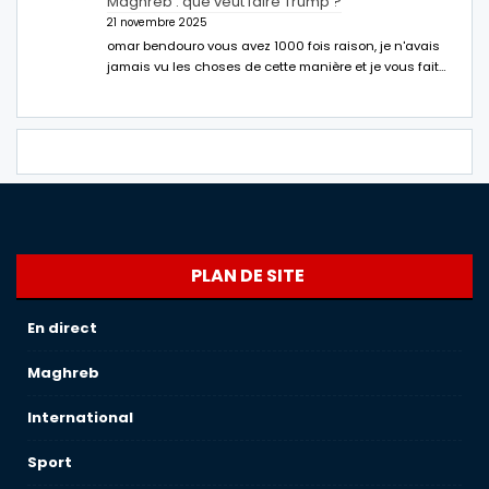
Maghreb : que veut faire Trump ?
21 novembre 2025
omar bendouro vous avez 1000 fois raison, je n'avais
jamais vu les choses de cette manière et je vous fait…
PLAN DE SITE
En direct
Maghreb
International
Sport