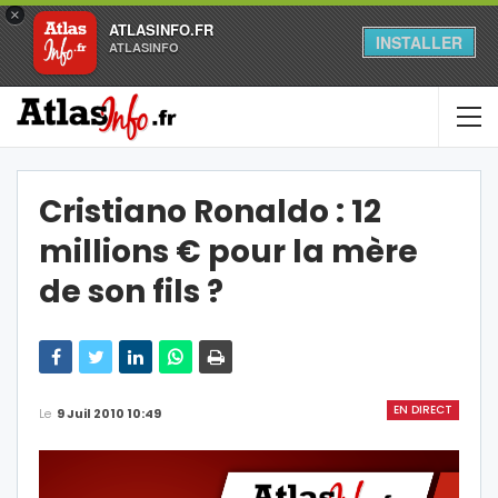
×
ATLASINFO.FR
INSTALLER
ATLASINFO
Cristiano Ronaldo : 12
millions € pour la mère
de son fils ?
EN DIRECT
Le
9 Juil 2010 10:49