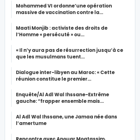
Mohammed VI ordonne’une opération
massive de vaccination contre la…
Maati Monjib : activiste des droits de
l’Homme « persécuté » ou…
« Il n’y aura pas de résurrection jusqu’à ce
que les musulmans tuent…
Dialogue inter-libyen au Maroc: « Cette
réunion constitue le premier…
Enquête/Al Adl Wal Ihssane-Extrême
gauche: “frapper ensemble mais…
Al Adl Wal Ihssane, une Jamaa née dans
l’amertume
Rencontre avec Anouar Moatassim,