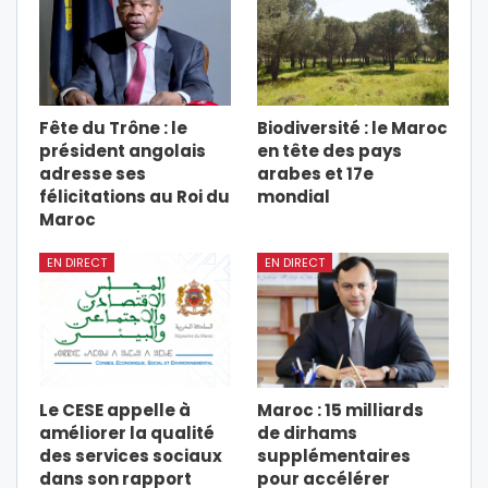
Fête du Trône : le
Biodiversité : le Maroc
président angolais
en tête des pays
adresse ses
arabes et 17e
félicitations au Roi du
mondial
Maroc
EN DIRECT
EN DIRECT
Le CESE appelle à
Maroc : 15 milliards
améliorer la qualité
de dirhams
des services sociaux
supplémentaires
dans son rapport
pour accélérer