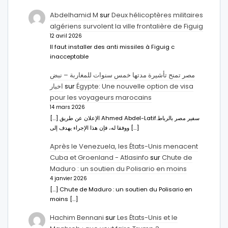
Abdelhamid M
sur
Deux hélicoptères militaires
algériens survolent la ville frontalière de Figuig
12 avril 2026
Il faut installer des anti missiles à Figuig c
inacceptable
مصر تمنح تأشيرة مدتها خمس سنوات للمغاربة – نبض
اخبار
sur
Égypte: Une nouvelle option de visa
pour les voyageurs marocains
14 mars 2026
[…] الإعلان عن طريق Ahmed Abdel-Latifسفير مصر بالرباط.
ووفقا له، فإن هذا الإجراء يهدف إلى […]
Après le Venezuela, les États-Unis menacent
Cuba et Groenland - Atlasinfo
sur
Chute de
Maduro : un soutien du Polisario en moins
4 janvier 2026
[…] Chute de Maduro : un soutien du Polisario en
moins […]
Hachim Bennani
sur
Les États-Unis et le