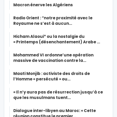
Macron énerve les Algériens
Radio Orient : “notre proximité avec le
Royaume ne s’est à aucun…
Hicham Alaoui* ou la nostalgie du
« Printemps (désenchantement) Arabe …
Mohammed VI ordonne’une opération
massive de vaccination contre la…
Maati Monjib : activiste des droits de
l’Homme « persécuté » ou…
« Il n’y aura pas de résurrection jusqu’à ce
que les musulmans tuent…
Dialogue inter-libyen au Maroc: « Cette
réunion constitue le premier…