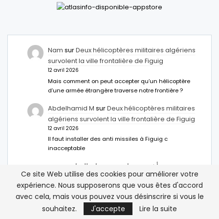
Nam
sur
Deux hélicoptères militaires algériens
survolent la ville frontalière de Figuig
12 avril 2026
Mais comment on peut accepter qu’un hélicoptère
d’une armée étrangère traverse notre frontière ?
Abdelhamid M
sur
Deux hélicoptères militaires
algériens survolent la ville frontalière de Figuig
12 avril 2026
Il faut installer des anti missiles à Figuig c
inacceptable
مصر تمنح تأشيرة مدتها خمس سنوات للمغاربة – نبض
Ce site Web utilise des cookies pour améliorer votre
اخبار
sur
Égypte: Une nouvelle option de visa
expérience. Nous supposerons que vous êtes d'accord
pour les voyageurs marocains
avec cela, mais vous pouvez vous désinscrire si vous le
14 mars 2026
[…] الإعلان عن طريق Ahmed Abdel-Latifسفير مصر بالرباط.
souhaitez.
J'accepte
Lire la suite
ووفقا له، فإن هذا الإجراء يهدف إلى […]