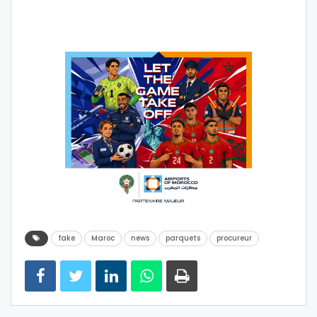
fake
Maroc
news
parquets
procureur