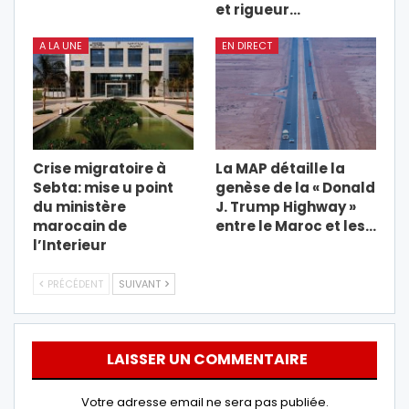
et rigueur…
A LA UNE
EN DIRECT
Crise migratoire à
La MAP détaille la
Sebta: mise u point
genèse de la « Donald
du ministère
J. Trump Highway »
marocain de
entre le Maroc et les…
l’Interieur
PRÉCÉDENT
SUIVANT
LAISSER UN COMMENTAIRE
Votre adresse email ne sera pas publiée.