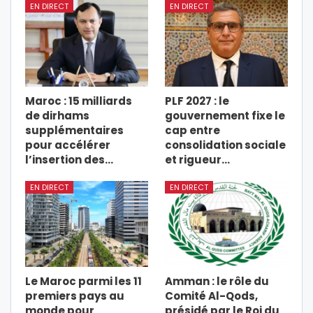
EN DIRECT
EN DIRECT
Maroc : 15 milliards
PLF 2027 : le
de dirhams
gouvernement fixe le
supplémentaires
cap entre
pour accélérer
consolidation sociale
l’insertion des…
et rigueur…
EN DIRECT
EN DIRECT
Le Maroc parmi les 11
Amman : le rôle du
premiers pays au
Comité Al-Qods,
monde pour
présidé par le Roi du