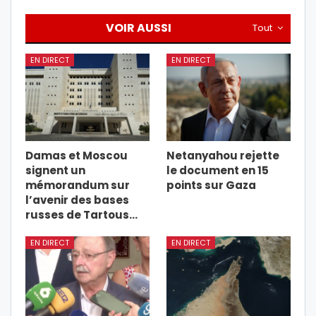
VOIR AUSSI
Tout
EN DIRECT
EN DIRECT
Damas et Moscou
Netanyahou rejette
signent un
le document en 15
mémorandum sur
points sur Gaza
l’avenir des bases
russes de Tartous…
EN DIRECT
EN DIRECT