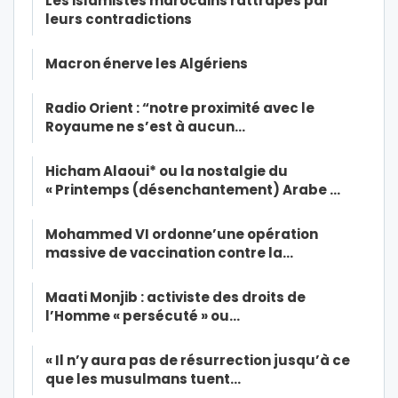
Les islamistes marocains rattrapés par
leurs contradictions
Macron énerve les Algériens
Radio Orient : “notre proximité avec le
Royaume ne s’est à aucun…
Hicham Alaoui* ou la nostalgie du
« Printemps (désenchantement) Arabe …
Mohammed VI ordonne’une opération
massive de vaccination contre la…
Maati Monjib : activiste des droits de
l’Homme « persécuté » ou…
« Il n’y aura pas de résurrection jusqu’à ce
que les musulmans tuent…