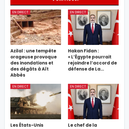
EN DIRECT
EN DIRECT
Azilal : une tempête
Hakan Fidan :
orageuse provoque
« L’Égypte pourrait
des inondations et
rejoindre l’accord de
des dégâts à Aït
défense de La…
Abbès
EN DIRECT
EN DIRECT
Les États-Unis
Le chef de la