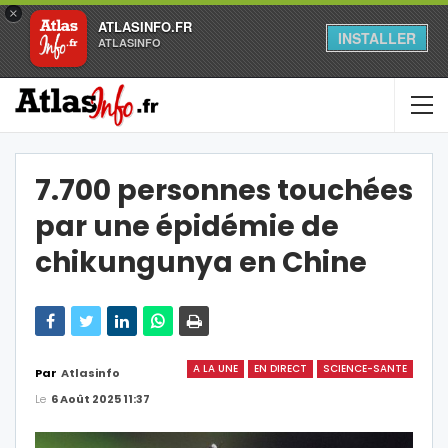
×
ATLASINFO.FR
INSTALLER
ATLASINFO
7.700 personnes touchées
par une épidémie de
chikungunya en Chine
A LA UNE
EN DIRECT
SCIENCE-SANTE
Par
Atlasinfo
Le
6 Août 2025 11:37