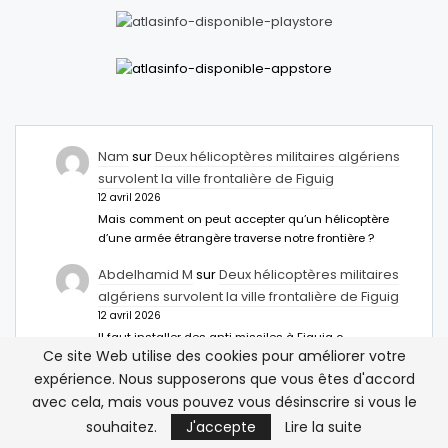
Nam
sur
Deux hélicoptères militaires algériens
survolent la ville frontalière de Figuig
12 avril 2026
Mais comment on peut accepter qu’un hélicoptère
d’une armée étrangère traverse notre frontière ?
Abdelhamid M
sur
Deux hélicoptères militaires
algériens survolent la ville frontalière de Figuig
12 avril 2026
Il faut installer des anti missiles à Figuig c
Ce site Web utilise des cookies pour améliorer votre
inacceptable
expérience. Nous supposerons que vous êtes d'accord
مصر تمنح تأشيرة مدتها خمس سنوات للمغاربة – نبض
avec cela, mais vous pouvez vous désinscrire si vous le
اخبار
sur
Égypte: Une nouvelle option de visa
souhaitez.
J'accepte
Lire la suite
pour les voyageurs marocains