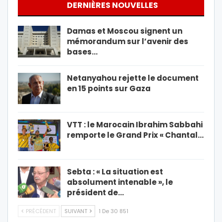
DERNIÈRES NOUVELLES
Damas et Moscou signent un
mémorandum sur l’avenir des
bases…
Netanyahou rejette le document
en 15 points sur Gaza
VTT : le Marocain Ibrahim Sabbahi
remporte le Grand Prix « Chantal…
Sebta : « La situation est
absolument intenable », le
président de…
PRÉCÉDENT
SUIVANT
1 De 30 851