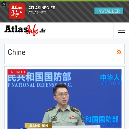
×
ATLASINFO.FR
INSTALLER
ATLASINFO
Chine
EN DIRECT