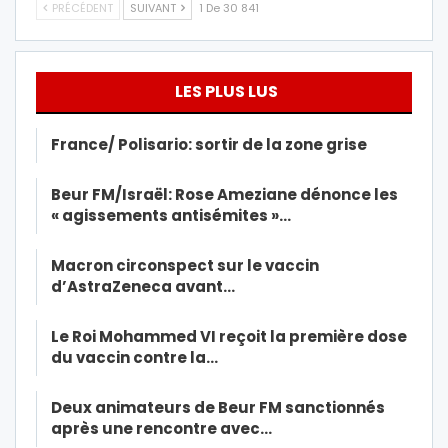
PRÉCÉDENT
SUIVANT
1 De 30 841
LES PLUS LUS
France/ Polisario: sortir de la zone grise
Beur FM/Israël: Rose Ameziane dénonce les
« agissements antisémites »…
Macron circonspect sur le vaccin
d’AstraZeneca avant…
Le Roi Mohammed VI reçoit la première dose
du vaccin contre la…
Deux animateurs de Beur FM sanctionnés
après une rencontre avec…