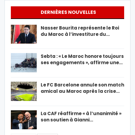
DERNIÈRES NOUVELLES
Nasser Bourita représente le Roi
du Maroc à l’investiture du…
Sebta : « Le Maroc honore toujours
ses engagements », affirme une…
Le FC Barcelone annule son match
amical au Maroc après la crise…
La CAF réaffirme « à l’unanimité »
son soutien à Gianni…