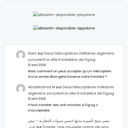
Nam
sur
Deux hélicoptères militaires algériens
survolent la ville frontalière de Figuig
12 avril 2026
Mais comment on peut accepter qu’un hélicoptère
d’une armée étrangère traverse notre frontière ?
Abdelhamid M
sur
Deux hélicoptères militaires
algériens survolent la ville frontalière de Figuig
12 avril 2026
Il faut installer des anti missiles à Figuig c
inacceptable
مصر تمنح تأشيرة مدتها خمس سنوات للمغاربة – نبض
اخبار
sur
Égypte: Une nouvelle option de visa