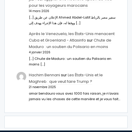
pour les voyageurs marocains
14 mars 2026
[…] الإعلان عن طريق Ahmed Abdel-Latifسفير مصر بالرباط.
ووفقا له، فإن هذا الإجراء يهدف إلى […]
Après le Venezuela, les États-Unis menacent
Cuba et Groenland - Atlasinfo
sur
Chute de
Maduro : un soutien du Polisario en moins
4 janvier 2026
[…] Chute de Maduro : un soutien du Polisario en
moins […]
Hachim Bennani
sur
Les États-Unis et le
Maghreb : que veut faire Trump ?
21 novembre 2025
omar bendouro vous avez 1000 fois raison, je n'avais
jamais vu les choses de cette manière et je vous fait…