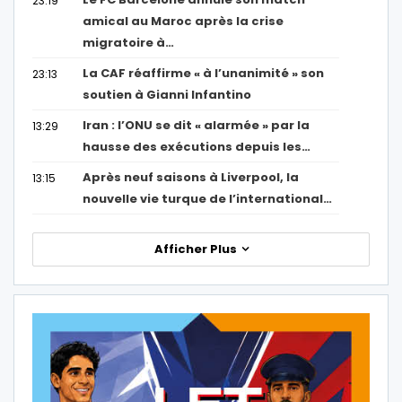
23:19
amical au Maroc après la crise
migratoire à…
La CAF réaffirme « à l’unanimité » son
23:13
soutien à Gianni Infantino
Iran : l’ONU se dit « alarmée » par la
13:29
hausse des exécutions depuis les…
Après neuf saisons à Liverpool, la
13:15
nouvelle vie turque de l’international…
Afficher Plus