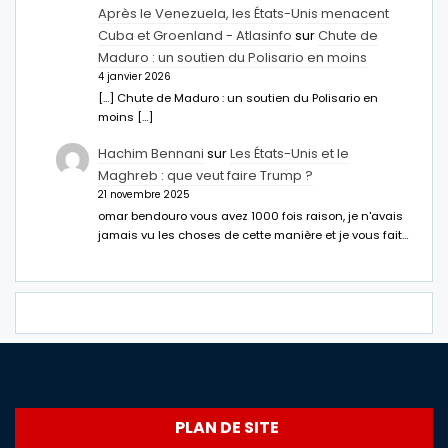
Après le Venezuela, les États-Unis menacent
Cuba et Groenland - Atlasinfo
sur
Chute de
Maduro : un soutien du Polisario en moins
4 janvier 2026
[…] Chute de Maduro : un soutien du Polisario en
moins […]
Hachim Bennani
sur
Les États-Unis et le
Maghreb : que veut faire Trump ?
21 novembre 2025
omar bendouro vous avez 1000 fois raison, je n'avais
jamais vu les choses de cette manière et je vous fait…
PLAN DE SITE