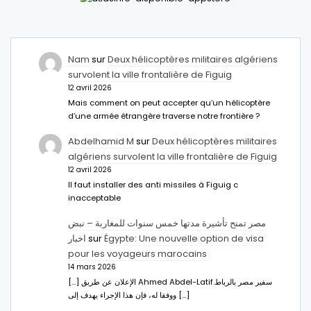
Nam
sur
Deux hélicoptères militaires algériens
survolent la ville frontalière de Figuig
12 avril 2026
Mais comment on peut accepter qu’un hélicoptère
d’une armée étrangère traverse notre frontière ?
Abdelhamid M
sur
Deux hélicoptères militaires
algériens survolent la ville frontalière de Figuig
12 avril 2026
Il faut installer des anti missiles à Figuig c
inacceptable
مصر تمنح تأشيرة مدتها خمس سنوات للمغاربة – نبض
اخبار
sur
Égypte: Une nouvelle option de visa
pour les voyageurs marocains
14 mars 2026
[…] الإعلان عن طريق Ahmed Abdel-Latifسفير مصر بالرباط.
ووفقا له، فإن هذا الإجراء يهدف إلى […]