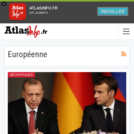
×
ATLASINFO.FR
INSTALLER
ATLASINFO
Européenne
DÉCRYPTAGES