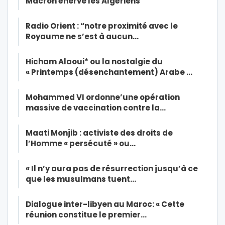
Macron énerve les Algériens
Radio Orient : “notre proximité avec le
Royaume ne s’est à aucun…
Hicham Alaoui* ou la nostalgie du
« Printemps (désenchantement) Arabe …
Mohammed VI ordonne’une opération
massive de vaccination contre la…
Maati Monjib : activiste des droits de
l’Homme « persécuté » ou…
« Il n’y aura pas de résurrection jusqu’à ce
que les musulmans tuent…
Dialogue inter-libyen au Maroc: « Cette
réunion constitue le premier…