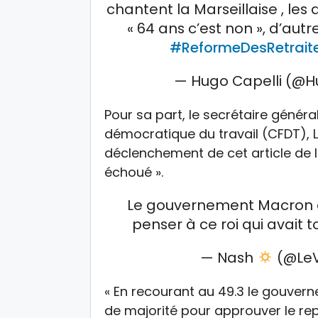
chantent la Marseillaise , le
« 64 ans c’est non », d’aut
#ReformeDesRetrait
— Hugo Capelli (@H
Pour sa part, le secrétaire génér
démocratique du travail (CFDT), L
déclenchement de cet article de l
échoué ».
Le gouvernement Macron qu
penser à ce roi qui avait t
— Nash
(@LeV
« En recourant au 49.3 le gouvern
de majorité pour approuver le rep