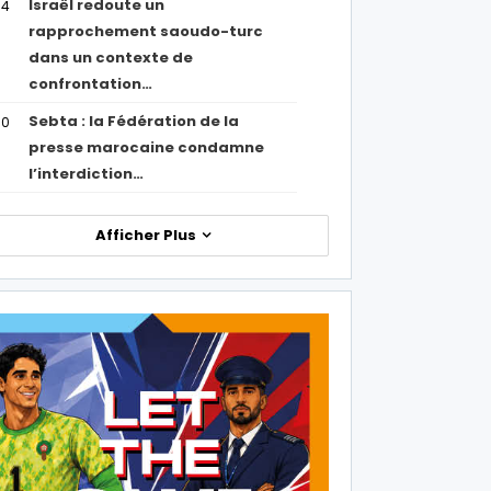
Israël redoute un
54
rapprochement saoudo-turc
dans un contexte de
confrontation…
Sebta : la Fédération de la
50
presse marocaine condamne
l’interdiction…
Afficher Plus