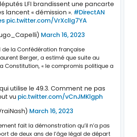
s députés LFI brandissent une pancarte
res lancent « démission ».
#DirectAN
es
pic.twitter.com/VrXclIg7YA
ugo_Capelli)
March 16, 2023
al de la Confédération française
aurent Berger, a estimé que suite au
a Constitution, « le compromis politique a
i utilise le 49.3. Comment ne pas
out vu
pic.twitter.com/vCnJMKlgph
raiNash)
March 16, 2023
ement fait la démonstration qu’il n’a pas
ort de deux ans de l’âge légal de départ