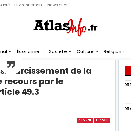
Santé
Environnement
Newsletter
onal
Économie
Société
Culture
Religion
s: durcissement de la
e recours par le
05:1
icle 49.3
05:
A LA UNE
FRANCE