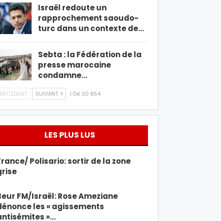
Israël redoute un
rapprochement saoudo-
turc dans un contexte de…
Sebta : la Fédération de la
presse marocaine
condamne…
RÉCÉDENT
SUIVANT
1 De 30 854
LES PLUS LUS
France/ Polisario: sortir de la zone
grise
Beur FM/Israël: Rose Ameziane
dénonce les « agissements
antisémites »…