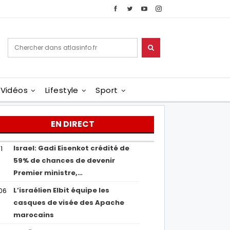
Vidéos
Lifestyle
Sport
EN DIRECT
Israel: Gadi Eisenkot crédité de
1
59% de chances de devenir
Premier ministre,…
L’israélien Elbit équipe les
06
casques de visée des Apache
marocains