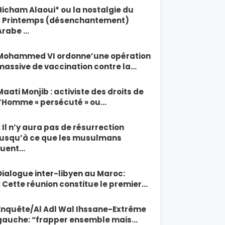
Hicham Alaoui* ou la nostalgie du
« Printemps (désenchantement)
Arabe …
Mohammed VI ordonne’une opération
massive de vaccination contre la…
Maati Monjib : activiste des droits de
l’Homme « persécuté » ou…
« Il n’y aura pas de résurrection
jusqu’à ce que les musulmans
tuent…
Dialogue inter-libyen au Maroc:
« Cette réunion constitue le premier…
Enquête/Al Adl Wal Ihssane-Extrême
gauche: “frapper ensemble mais…