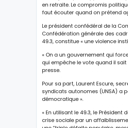
en retraite. Le compromis politique
faut écouter quand on prétend agir s
Le président confédéral de la Co
Confédération générale des cadre
49.3, constitue « une violence insti
« On a un gouvernement qui force 
qui empêche le vote quand il sait qu
presse.
Pour sa part, Laurent Escure, secr
syndicats autonomes (UNSA) a po
démocratique ».
« En utilisant le 49.3, le Présiden
crise sociale par un affaiblissem
une “triple défaite populaire, mor