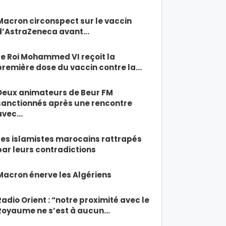
Macron circonspect sur le vaccin
d’AstraZeneca avant…
Le Roi Mohammed VI reçoit la
première dose du vaccin contre la…
Deux animateurs de Beur FM
sanctionnés après une rencontre
avec…
Les islamistes marocains rattrapés
par leurs contradictions
Macron énerve les Algériens
Radio Orient : “notre proximité avec le
Royaume ne s’est à aucun…