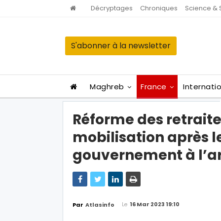
Décryptages
Chroniques
Science & 
S'abonner à la newsletter
Maghreb
France
Internati
Réforme des retraite
mobilisation après l
gouvernement à l’art
Le
16 Mar 2023 19:10
Par
Atlasinfo