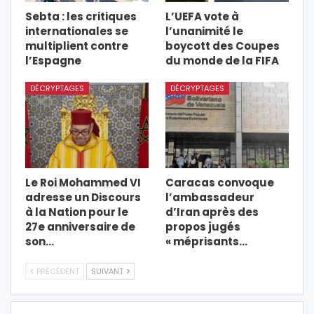
Sebta : les critiques
L’UEFA vote à
internationales se
l’unanimité le
multiplient contre
boycott des Coupes
l’Espagne
du monde de la FIFA
DÉCRYPTAGES
DÉCRYPTAGES
Le Roi Mohammed VI
Caracas convoque
adresse un Discours
l’ambassadeur
à la Nation pour le
d’Iran après des
27e anniversaire de
propos jugés
son…
« méprisants…
PRÉCÉDENT
SUIVANT