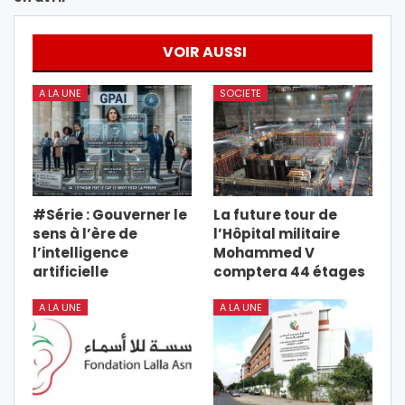
VOIR AUSSI
A LA UNE
SOCIETE
#Série : Gouverner le
La future tour de
sens à l’ère de
l’Hôpital militaire
l’intelligence
Mohammed V
artificielle
comptera 44 étages
A LA UNE
A LA UNE