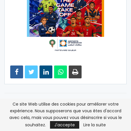
ARTICLE PRÉCÉDENT
ARTICLE SUIVANT
Ce site Web utilise des cookies pour améliorer votre
expérience. Nous supposerons que vous êtes d'accord
La navette spatiale
Les produits de
Atlantis s’apprête à se
comblement des rides
avec cela, mais vous pouvez vous désinscrire si vous le
désamarrer de la Station
sous surveillance
souhaitez.
J'accepte
Lire la suite
spatiale internationale