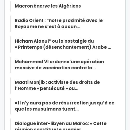
Macron énerve les Algériens
Radio Orient : “notre proximité avec le
Royaume ne s’est à aucun…
Hicham Alaoui* ou la nostalgie du
« Printemps (désenchantement) Arabe …
Mohammed VI ordonne’une opération
massive de vaccination contre la…
Maati Monjib : activiste des droits de
l’Homme « persécuté » ou…
« Il n’y aura pas de résurrection jusqu’à ce
que les musulmans tuent…
Dialogue inter-libyen au Maroc: « Cette
réunion constitue le premier…