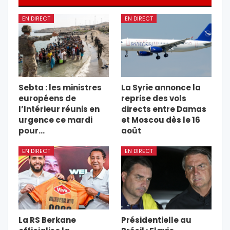
EN DIRECT
EN DIRECT
Sebta : les ministres
La Syrie annonce la
européens de
reprise des vols
l’Intérieur réunis en
directs entre Damas
urgence ce mardi
et Moscou dès le 16
pour…
août
EN DIRECT
EN DIRECT
La RS Berkane
Présidentielle au