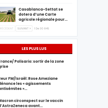
Casablanca-Settat se
dotera d’une Carte
agricole régionale pour…
RÉCÉDENT
SUIVANT
1 De 30 845
LES PLUS LUS
France/ Polisario: sortir de la zone
grise
Beur FM/Israël: Rose Ameziane
dénonce les « agissements
antisémites »…
Macron circonspect sur le vaccin
d’AstraZeneca avant…