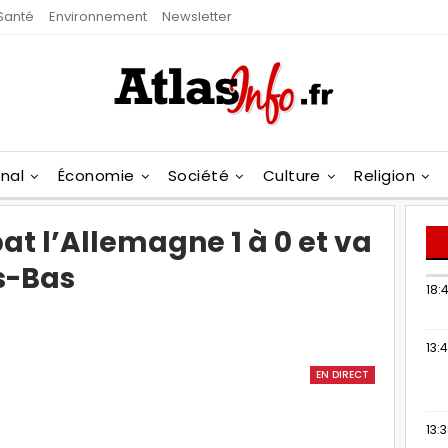
Santé
Environnement
Newsletter
onal
Économie
Société
Culture
Religion
at l’Allemagne 1 à 0 et va
s-Bas
18:4
13:
EN DIRECT
13: