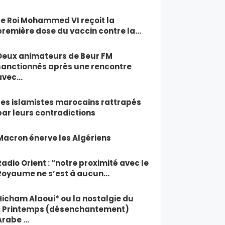
Le Roi Mohammed VI reçoit la
première dose du vaccin contre la…
Deux animateurs de Beur FM
sanctionnés après une rencontre
avec…
Les islamistes marocains rattrapés
par leurs contradictions
Macron énerve les Algériens
Radio Orient : “notre proximité avec le
Royaume ne s’est à aucun…
Hicham Alaoui* ou la nostalgie du
« Printemps (désenchantement)
Arabe …