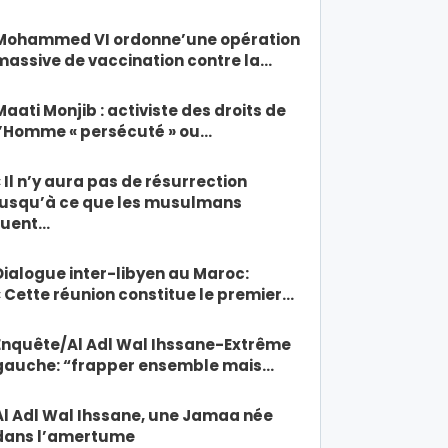
Mohammed VI ordonne’une opération
massive de vaccination contre la…
Maati Monjib : activiste des droits de
l’Homme « persécuté » ou…
« Il n’y aura pas de résurrection
jusqu’à ce que les musulmans
tuent…
Dialogue inter-libyen au Maroc:
« Cette réunion constitue le premier…
Enquête/Al Adl Wal Ihssane-Extrême
gauche: “frapper ensemble mais…
Al Adl Wal Ihssane, une Jamaa née
dans l’amertume