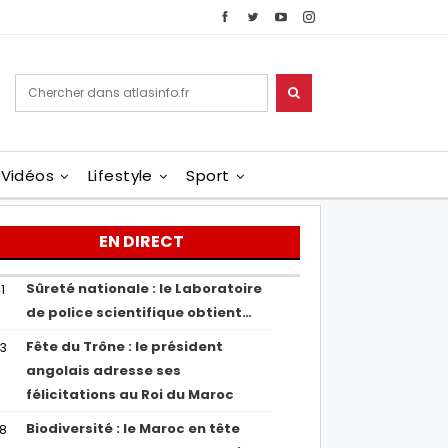
Vidéos
Lifestyle
Sport
EN DIRECT
Sûreté nationale : le Laboratoire
1
de police scientifique obtient…
Fête du Trône : le président
43
angolais adresse ses
félicitations au Roi du Maroc
Biodiversité : le Maroc en tête
38