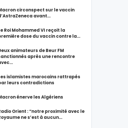
Macron circonspect sur le vaccin
d’AstraZeneca avant…
Le Roi Mohammed VI reçoit la
première dose du vaccin contre la…
Deux animateurs de Beur FM
sanctionnés après une rencontre
avec…
Les islamistes marocains rattrapés
par leurs contradictions
Macron énerve les Algériens
Radio Orient : “notre proximité avec le
Royaume ne s’est à aucun…