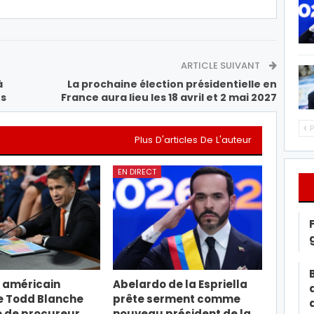
ARTICLE SUIVANT
à
La prochaine élection présidentielle en
ts
France aura lieu les 18 avril et 2 mai 2027
P
Plus D'articles De L'auteur
EN DIRECT
 américain
Abelardo de la Espriella
e Todd Blanche
prête serment comme
e de procureur
nouveau président de la