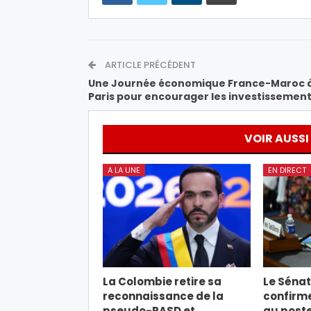
ARTICLE PRÉCÉDENT
Une Journée économique France-Maroc 
Paris pour encourager les investissemen
VOIR AUSSI
A LA UNE
EN DIRECT
La Colombie retire sa
Le Sénat
reconnaissance de la
confirm
pseudo-RASD et
au post