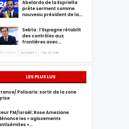
Abelardo de la Espriella
prête serment comme
nouveau président de la…
Sebta : l’Espagne rétablit
des contrôles aux
frontières avec…
RÉCÉDENT
SUIVANT
1 De 30 848
LES PLUS LUS
France/ Polisario: sortir de la zone
grise
Beur FM/Israël: Rose Ameziane
dénonce les « agissements
antisémites »…