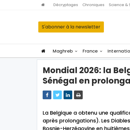
Décryptages
Chroniques
Science & 
S'abonner à la newsletter
Maghreb
France
Internati
Mondial 2026: la Belg
Sénégal en prolonga
La Belgique a obtenu une qualifi
après prolongations). Les Diables
Bosnie-Herzégovine en huitièmes 