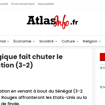
Santé
Environnement
Newsletter
onal
Économie
Société
Culture
Religion
ique fait chuter le
tion (3-2)
12:1
12:1
cation en venant à bout du Sénégal (3-2
 Rouges affronteront les Etats-Unis ou la
de finale.