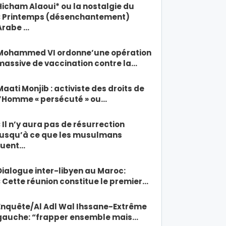
Hicham Alaoui* ou la nostalgie du
« Printemps (désenchantement)
Arabe …
Mohammed VI ordonne’une opération
massive de vaccination contre la…
Maati Monjib : activiste des droits de
l’Homme « persécuté » ou…
« Il n’y aura pas de résurrection
jusqu’à ce que les musulmans
tuent…
Dialogue inter-libyen au Maroc:
« Cette réunion constitue le premier…
Enquête/Al Adl Wal Ihssane-Extrême
gauche: “frapper ensemble mais…