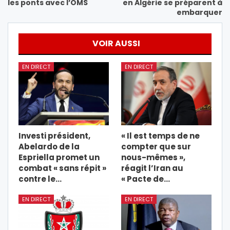
les ponts avec l’OMS
en Algérie se préparent à
embarquer
VOIR AUSSI
EN DIRECT
EN DIRECT
Investi président,
« Il est temps de ne
Abelardo de la
compter que sur
Espriella promet un
nous-mêmes »,
combat « sans répit »
réagit l’Iran au
contre le…
« Pacte de…
EN DIRECT
EN DIRECT