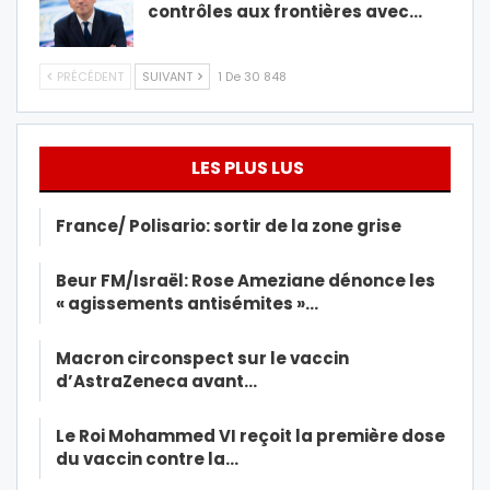
contrôles aux frontières avec…
PRÉCÉDENT
SUIVANT
1 De 30 848
LES PLUS LUS
France/ Polisario: sortir de la zone grise
Beur FM/Israël: Rose Ameziane dénonce les
« agissements antisémites »…
Macron circonspect sur le vaccin
d’AstraZeneca avant…
Le Roi Mohammed VI reçoit la première dose
du vaccin contre la…