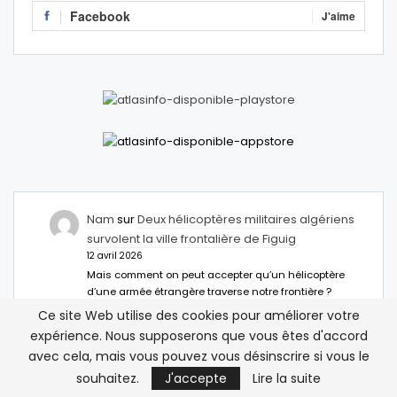
Facebook
J'aime
Nam
sur
Deux hélicoptères militaires algériens
survolent la ville frontalière de Figuig
12 avril 2026
Mais comment on peut accepter qu’un hélicoptère
d’une armée étrangère traverse notre frontière ?
Ce site Web utilise des cookies pour améliorer votre
Abdelhamid M
sur
Deux hélicoptères militaires
expérience. Nous supposerons que vous êtes d'accord
algériens survolent la ville frontalière de Figuig
avec cela, mais vous pouvez vous désinscrire si vous le
12 avril 2026
souhaitez.
J'accepte
Lire la suite
Il faut installer des anti missiles à Figuig c
inacceptable