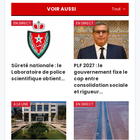
VOIR AUSSI
Tout
EN DIRECT
EN DIRECT
Sûreté nationale : le
PLF 2027 : le
Laboratoire de police
gouvernement fixe le
scientifique obtient…
cap entre
consolidation sociale
et rigueur…
A LA UNE
EN DIRECT