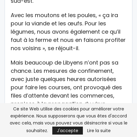
sud-est.
Avec les moutons et les poules, « ça ira
pour la viande et les œufs. Pour les
légumes, nous avons également ce qu’il
faut à la ferme et nous en faisons profiter
nos voisins », se réjouit-il.
Mais beaucoup de Libyens n’ont pas sa
chance. Les mesures de confinement,
avec juste quelques heures autorisées
pour faire les courses, ont provoqué des
files d’attente devant les commerces,
propices à la propagation du virus.
Ce site Web utilise des cookies pour améliorer votre
expérience. Nous supposerons que vous êtes d'accord
A Janzour, dans la banlieue-est de la
avec cela, mais vous pouvez vous désinscrire si vous le
capitale, plus d’une centaine de
souhaitez.
J'accepte
Lire la suite
personnes, dont des enfants, attendent