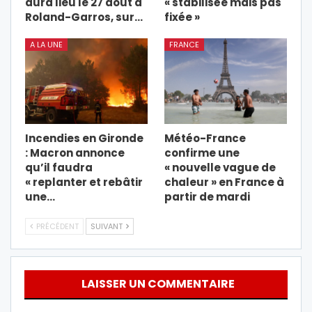
aura lieu le 27 août à
« stabilisée mais pas
Roland-Garros, sur…
fixée »
A LA UNE
FRANCE
Incendies en Gironde
Météo-France
: Macron annonce
confirme une
qu’il faudra
« nouvelle vague de
« replanter et rebâtir
chaleur » en France à
une…
partir de mardi
PRÉCÉDENT
SUIVANT
LAISSER UN COMMENTAIRE