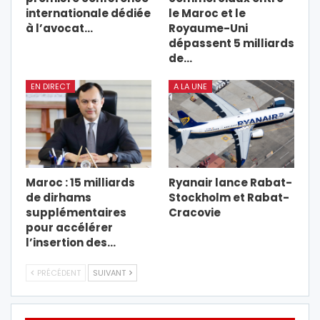
internationale dédiée
le Maroc et le
à l’avocat…
Royaume-Uni
dépassent 5 milliards
de…
EN DIRECT
A LA UNE
Maroc : 15 milliards
Ryanair lance Rabat-
de dirhams
Stockholm et Rabat-
supplémentaires
Cracovie
pour accélérer
l’insertion des…
PRÉCÉDENT
SUIVANT