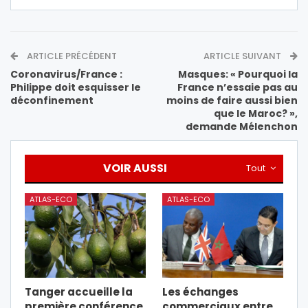
ARTICLE PRÉCÉDENT
ARTICLE SUIVANT
Coronavirus/France :
Masques: « Pourquoi la
Philippe doit esquisser le
France n’essaie pas au
déconfinement
moins de faire aussi bien
que le Maroc? »,
demande Mélenchon
VOIR AUSSI
Tout
ATLAS-ECO
ATLAS-ECO
Tanger accueille la
Les échanges
première conférence
commerciaux entre