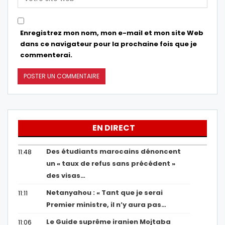
Enregistrez mon nom, mon e-mail et mon site Web
dans ce navigateur pour la prochaine fois que je
commenterai.
EN DIRECT
Des étudiants marocains dénoncent
11:48
un « taux de refus sans précédent »
des visas…
Netanyahou : « Tant que je serai
11:11
Premier ministre, il n’y aura pas…
Le Guide suprême iranien Mojtaba
11:06