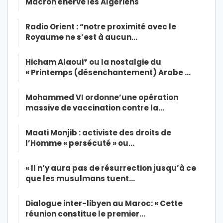
Macron énerve les Algériens
Radio Orient : “notre proximité avec le
Royaume ne s’est à aucun…
Hicham Alaoui* ou la nostalgie du
« Printemps (désenchantement) Arabe …
Mohammed VI ordonne’une opération
massive de vaccination contre la…
Maati Monjib : activiste des droits de
l’Homme « persécuté » ou…
« Il n’y aura pas de résurrection jusqu’à ce
que les musulmans tuent…
Dialogue inter-libyen au Maroc: « Cette
réunion constitue le premier…