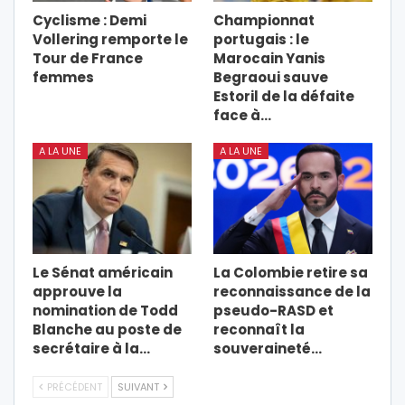
Cyclisme : Demi
Championnat
Vollering remporte le
portugais : le
Tour de France
Marocain Yanis
femmes
Begraoui sauve
Estoril de la défaite
face à…
A LA UNE
A LA UNE
Le Sénat américain
La Colombie retire sa
approuve la
reconnaissance de la
nomination de Todd
pseudo-RASD et
Blanche au poste de
reconnaît la
secrétaire à la…
souveraineté…
PRÉCÉDENT
SUIVANT