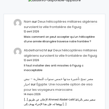
Nam
sur
Deux hélicoptères militaires algériens
survolent la ville frontalière de Figuig
12 avril 2026
Mais comment on peut accepter qu’un hélicoptère
d’une armée étrangère traverse notre frontière ?
Abdelhamid M
sur
Deux hélicoptères militaires
algériens survolent la ville frontalière de Figuig
12 avril 2026
Il faut installer des anti missiles à Figuig c
inacceptable
مصر تمنح تأشيرة مدتها خمس سنوات للمغاربة – نبض
اخبار
sur
Égypte: Une nouvelle option de visa
pour les voyageurs marocains
14 mars 2026
[…] الإعلان عن طريق Ahmed Abdel-Latifسفير مصر بالرباط.
ووفقا له، فإن هذا الإجراء يهدف إلى […]