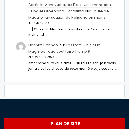
Après le Venezuela, les États-Unis menacent
Cuba et Groenland - Atlasinfo
sur
Chute de
Maduro : un soutien du Polisario en moins
4 janvier 2026
[…] Chute de Maduro : un soutien du Polisario en
moins […]
Hachim Bennani
sur
Les États-Unis et le
Maghreb : que veut faire Trump ?
21 novembre 2025
omar bendouro vous avez 1000 fois raison, je n'avais
jamais vu les choses de cette manière et je vous fait…
PLAN DE SITE