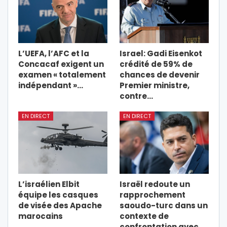
L’UEFA, l’AFC et la
Israel: Gadi Eisenkot
Concacaf exigent un
crédité de 59% de
examen « totalement
chances de devenir
indépendant »…
Premier ministre,
contre…
EN DIRECT
EN DIRECT
L’israélien Elbit
Israël redoute un
équipe les casques
rapprochement
de visée des Apache
saoudo-turc dans un
marocains
contexte de
confrontation avec…