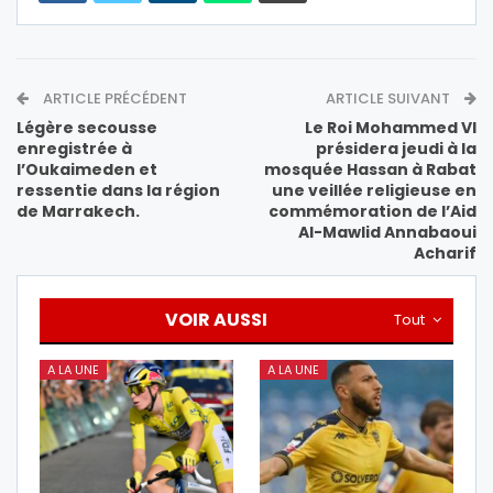
ARTICLE PRÉCÉDENT
ARTICLE SUIVANT
Légère secousse
Le Roi Mohammed VI
enregistrée à
présidera jeudi à la
l’Oukaimeden et
mosquée Hassan à Rabat
ressentie dans la région
une veillée religieuse en
de Marrakech.
commémoration de l’Aid
Al-Mawlid Annabaoui
Acharif
VOIR AUSSI
Tout
A LA UNE
A LA UNE