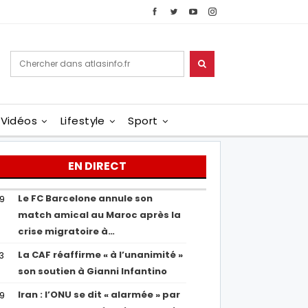
Vidéos
Lifestyle
Sport
EN DIRECT
Le FC Barcelone annule son
19
match amical au Maroc après la
crise migratoire à…
La CAF réaffirme « à l’unanimité »
13
son soutien à Gianni Infantino
Iran : l’ONU se dit « alarmée » par
29