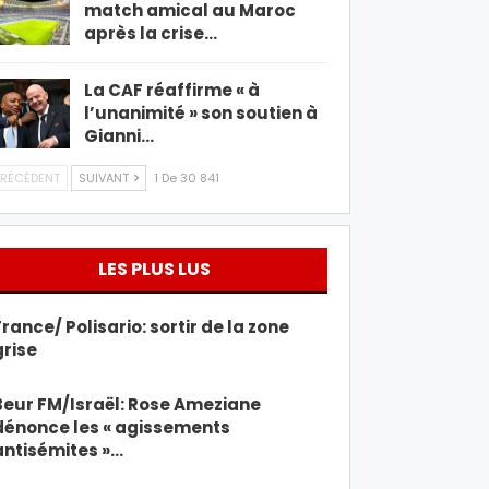
match amical au Maroc
après la crise…
La CAF réaffirme « à
l’unanimité » son soutien à
Gianni…
RÉCÉDENT
SUIVANT
1 De 30 841
LES PLUS LUS
France/ Polisario: sortir de la zone
grise
Beur FM/Israël: Rose Ameziane
dénonce les « agissements
antisémites »…