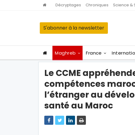
Décryptages
Chroniques
Science & 
S'abonner à la newsletter
Maghreb
France
Internati
Le CCME appréhende 
compétences maroc
l’étranger au déve
santé au Maroc