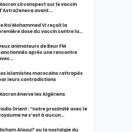
Macron circonspect sur le vaccin
d’AstraZeneca avant…
Le Roi Mohammed VI reçoit la
première dose du vaccin contre la…
Deux animateurs de Beur FM
sanctionnés après une rencontre
avec…
Les islamistes marocains rattrapés
par leurs contradictions
Macron énerve les Algériens
Radio Orient : “notre proximité avec le
Royaume ne s’est à aucun…
Hicham Alaoui* ou la nostalgie du