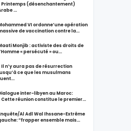
« Printemps (désenchantement)
Arabe …
Mohammed VI ordonne’une opération
massive de vaccination contre la…
Maati Monjib : activiste des droits de
l’Homme « persécuté » ou…
« Il n’y aura pas de résurrection
jusqu’à ce que les musulmans
tuent…
Dialogue inter-libyen au Maroc:
« Cette réunion constitue le premier…
Enquête/Al Adl Wal Ihssane-Extrême
gauche: “frapper ensemble mais…