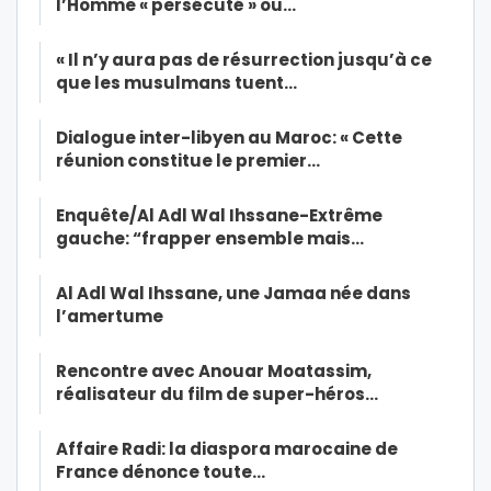
l’Homme « persécuté » ou…
« Il n’y aura pas de résurrection jusqu’à ce
que les musulmans tuent…
Dialogue inter-libyen au Maroc: « Cette
réunion constitue le premier…
Enquête/Al Adl Wal Ihssane-Extrême
gauche: “frapper ensemble mais…
Al Adl Wal Ihssane, une Jamaa née dans
l’amertume
Rencontre avec Anouar Moatassim,
réalisateur du film de super-héros…
Affaire Radi: la diaspora marocaine de
France dénonce toute…