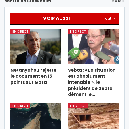
centre de Stockholm
2012 »
VOIR AUSSI
Tout
EN DIRECT
EN DIRECT
Netanyahou rejette
Sebta : « La situation
le document en 15
est absolument
points sur Gaza
intenable », le
président de Sebta
dément le…
EN DIRECT
EN DIRECT