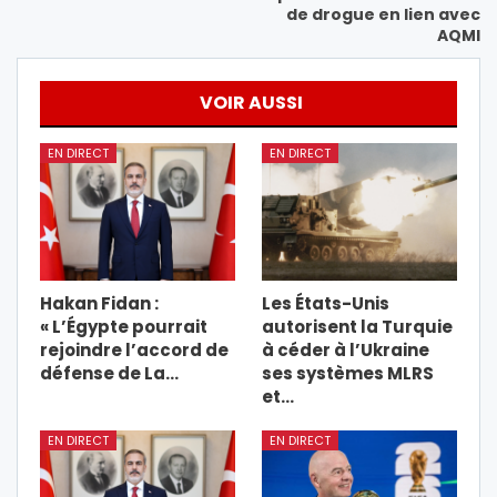
de drogue en lien avec
AQMI
VOIR AUSSI
EN DIRECT
EN DIRECT
Hakan Fidan :
Les États-Unis
« L’Égypte pourrait
autorisent la Turquie
rejoindre l’accord de
à céder à l’Ukraine
défense de La…
ses systèmes MLRS
et…
EN DIRECT
EN DIRECT