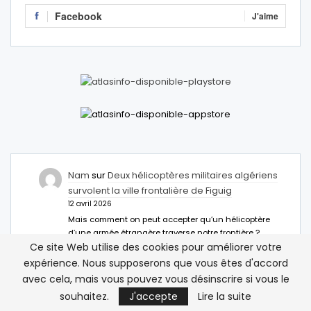
Facebook
J'aime
Nam
sur
Deux hélicoptères militaires algériens
survolent la ville frontalière de Figuig
12 avril 2026
Mais comment on peut accepter qu’un hélicoptère
d’une armée étrangère traverse notre frontière ?
Ce site Web utilise des cookies pour améliorer votre
Abdelhamid M
sur
Deux hélicoptères militaires
expérience. Nous supposerons que vous êtes d'accord
algériens survolent la ville frontalière de Figuig
avec cela, mais vous pouvez vous désinscrire si vous le
12 avril 2026
souhaitez.
J'accepte
Lire la suite
Il faut installer des anti missiles à Figuig c