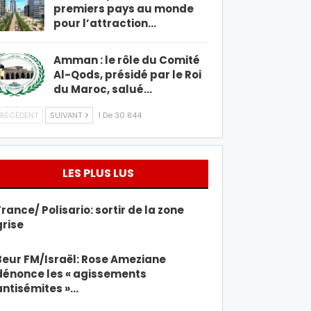
premiers pays au monde
pour l’attraction…
Amman : le rôle du Comité
Al-Qods, présidé par le Roi
du Maroc, salué…
RÉCÉDENT
SUIVANT
1 De 30 844
LES PLUS LUS
France/ Polisario: sortir de la zone
grise
Beur FM/Israël: Rose Ameziane
dénonce les « agissements
antisémites »…