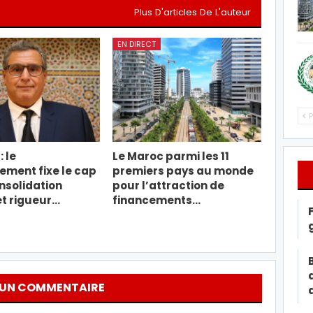
Plus D'articles De L'auteur
EN DIRECT
P
: le
Le Maroc parmi les 11
ment fixe le cap
premiers pays au monde
nsolidation
pour l’attraction de
et rigueur…
financements…
 UN COMMENTAIRE