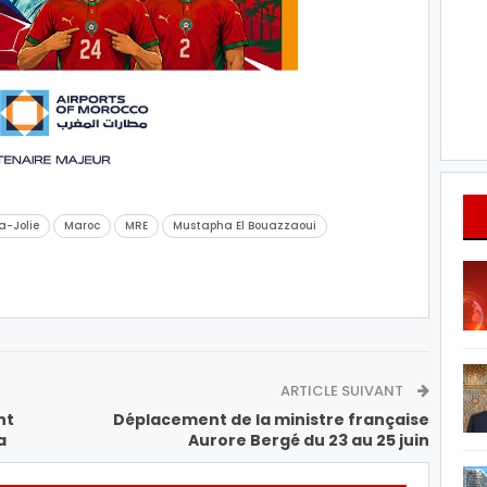
a-Jolie
Maroc
MRE
Mustapha El Bouazzaoui
ARTICLE SUIVANT
nt
Déplacement de la ministre française
a
Aurore Bergé du 23 au 25 juin