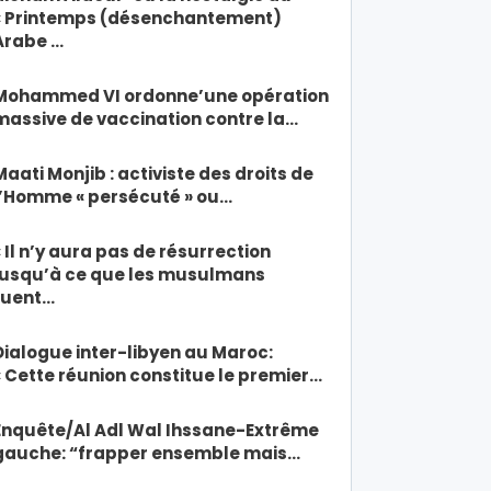
« Printemps (désenchantement)
Arabe …
Mohammed VI ordonne’une opération
massive de vaccination contre la…
Maati Monjib : activiste des droits de
l’Homme « persécuté » ou…
« Il n’y aura pas de résurrection
jusqu’à ce que les musulmans
tuent…
Dialogue inter-libyen au Maroc:
« Cette réunion constitue le premier…
Enquête/Al Adl Wal Ihssane-Extrême
gauche: “frapper ensemble mais…