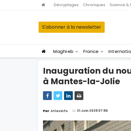
Décryptages
Chroniques
Science & 
S'abonner à la newsletter
Maghreb
France
Internati
Inauguration du no
à Mantes-la-Jolie
Le
21 Juin 2025 07:56
Par
Atlasinfo