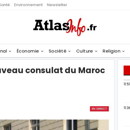
Santé
Environnement
Newsletter
onal
Économie
Société
Culture
Religion
uveau consulat du Maroc
11:5
11:3
EN DIRECT