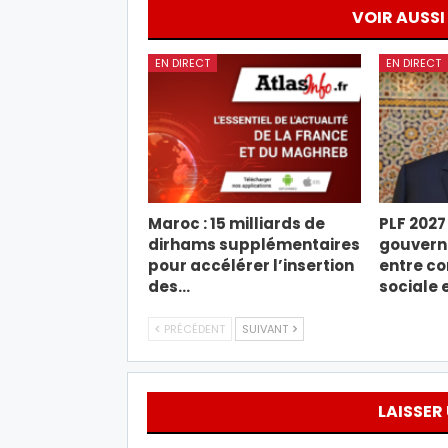
VOIR AUSSI
EN DIRECT
EN DIRECT
Maroc : 15 milliards de
PLF 2027 
dirhams supplémentaires
gouverne
pour accélérer l’insertion
entre co
des…
sociale 
PRÉCÉDENT
SUIVANT
LAISSER