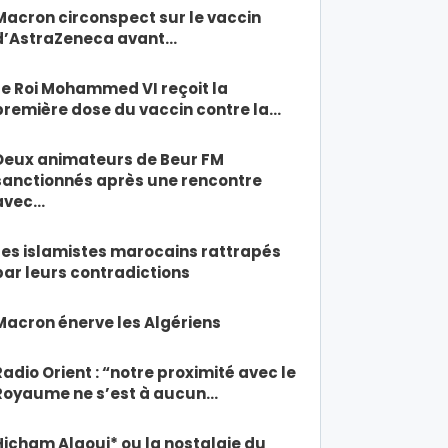
Macron circonspect sur le vaccin
d’AstraZeneca avant…
Le Roi Mohammed VI reçoit la
première dose du vaccin contre la…
Deux animateurs de Beur FM
sanctionnés après une rencontre
avec…
Les islamistes marocains rattrapés
par leurs contradictions
Macron énerve les Algériens
Radio Orient : “notre proximité avec le
Royaume ne s’est à aucun…
Hicham Alaoui* ou la nostalgie du