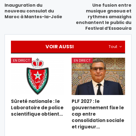
Inauguration du
Une fusion entre
nouveau consulat du
musique gnaoua et
Maroc à Mantes-la-Jolie
rythmes amazighs
enchantent le public du
Festival d’Essaouira
VOIR AUSSI
Tout
EN DIRECT
EN DIRECT
Sûreté nationale : le
PLF 2027 : le
Laboratoire de police
gouvernement fixe le
scientifique obtient…
cap entre
consolidation sociale
et rigueur…