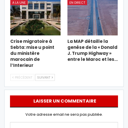
A LA UNE
EN DIRECT
Crise migratoire à
La MAP détaille la
Sebta: mise u point
genèse de la « Donald
du ministère
J. Trump Highway »
marocain de
entre le Maroc et les…
l’Interieur
PRÉCÉDENT
SUIVANT
LAISSER UN COMMENTAIRE
Votre adresse email ne sera pas publiée.