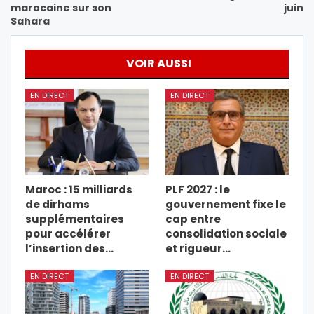
marocaine sur son
juin
Sahara
VOIR AUSSI
EN DIRECT
EN DIRECT
Maroc : 15 milliards
PLF 2027 : le
de dirhams
gouvernement fixe le
supplémentaires
cap entre
pour accélérer
consolidation sociale
l’insertion des…
et rigueur…
EN DIRECT
EN DIRECT