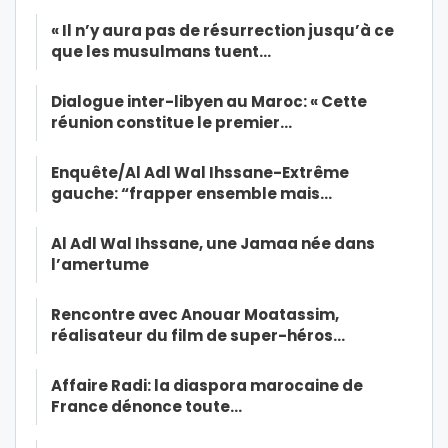
« Il n’y aura pas de résurrection jusqu’à ce
que les musulmans tuent…
Dialogue inter-libyen au Maroc: « Cette
réunion constitue le premier…
Enquête/Al Adl Wal Ihssane-Extrême
gauche: “frapper ensemble mais…
Al Adl Wal Ihssane, une Jamaa née dans
l’amertume
Rencontre avec Anouar Moatassim,
réalisateur du film de super-héros…
Affaire Radi: la diaspora marocaine de
France dénonce toute…