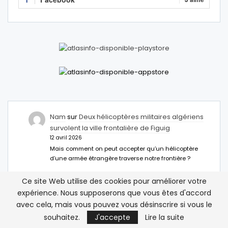
Nam
sur
Deux hélicoptères militaires algériens
survolent la ville frontalière de Figuig
12 avril 2026
Mais comment on peut accepter qu’un hélicoptère
d’une armée étrangère traverse notre frontière ?
Abdelhamid M
sur
Deux hélicoptères militaires
Ce site Web utilise des cookies pour améliorer votre
algériens survolent la ville frontalière de Figuig
expérience. Nous supposerons que vous êtes d'accord
12 avril 2026
avec cela, mais vous pouvez vous désinscrire si vous le
Il faut installer des anti missiles à Figuig c
souhaitez.
J'accepte
Lire la suite
inacceptable