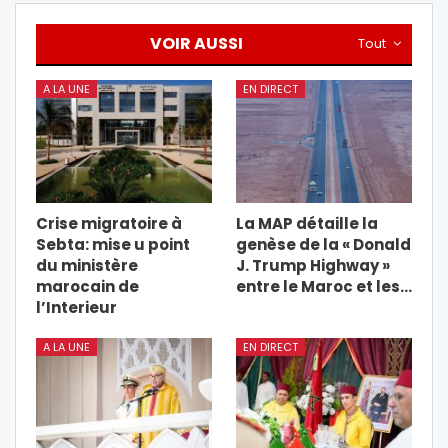
VOIR AUSSI
Tout
A LA UNE
EN DIRECT
Crise migratoire à
La MAP détaille la
Sebta: mise u point
genèse de la « Donald
du ministère
J. Trump Highway »
marocain de
entre le Maroc et les…
l’Interieur
A LA UNE
EN DIRECT