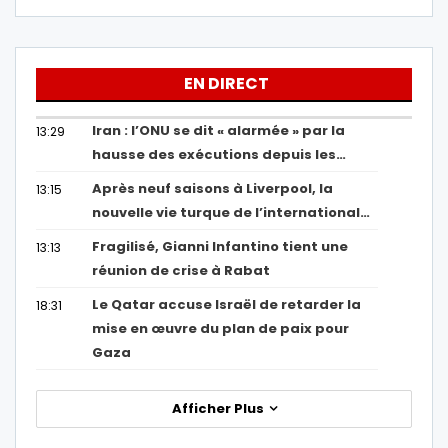
EN DIRECT
Iran : l’ONU se dit « alarmée » par la
13:29
hausse des exécutions depuis les…
Après neuf saisons à Liverpool, la
13:15
nouvelle vie turque de l’international…
Fragilisé, Gianni Infantino tient une
13:13
réunion de crise à Rabat
Le Qatar accuse Israël de retarder la
18:31
mise en œuvre du plan de paix pour
Gaza
Afficher Plus