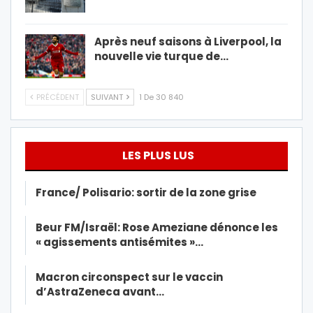
Après neuf saisons à Liverpool, la
nouvelle vie turque de…
PRÉCÉDENT
SUIVANT
1 De 30 840
LES PLUS LUS
France/ Polisario: sortir de la zone grise
Beur FM/Israël: Rose Ameziane dénonce les
« agissements antisémites »…
Macron circonspect sur le vaccin
d’AstraZeneca avant…