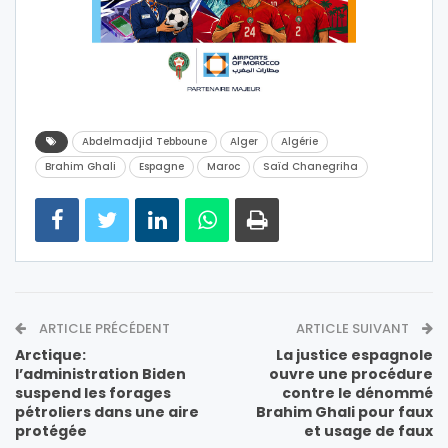
Abdelmadjid Tebboune
Alger
Algérie
Brahim Ghali
Espagne
Maroc
Saïd Chanegriha
ARTICLE PRÉCÉDENT
ARTICLE SUIVANT
Arctique:
La justice espagnole
l’administration Biden
ouvre une procédure
suspend les forages
contre le dénommé
pétroliers dans une aire
Brahim Ghali pour faux
protégée
et usage de faux