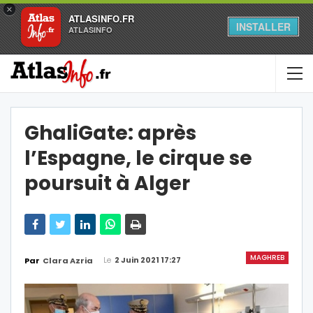
×
ATLASINFO.FR
INSTALLER
ATLASINFO
GhaliGate: après
l’Espagne, le cirque se
poursuit à Alger
MAGHREB
Le
2 Juin 2021 17:27
Par
Clara Azria