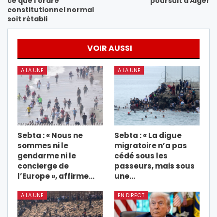
ce que l’ordre
poursuit à Alger
constitutionnel normal
soit rétabli
VOIR AUSSI
A LA UNE
A LA UNE
Sebta : « Nous ne
Sebta : « La digue
sommes ni le
migratoire n’a pas
gendarme ni le
cédé sous les
concierge de
passeurs, mais sous
l’Europe », affirme…
une…
A LA UNE
EN DIRECT