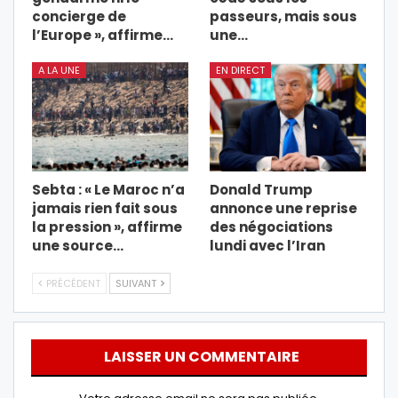
concierge de
passeurs, mais sous
l’Europe », affirme…
une…
A LA UNE
EN DIRECT
Sebta : « Le Maroc n’a
Donald Trump
jamais rien fait sous
annonce une reprise
la pression », affirme
des négociations
une source…
lundi avec l’Iran
PRÉCÉDENT
SUIVANT
LAISSER UN COMMENTAIRE