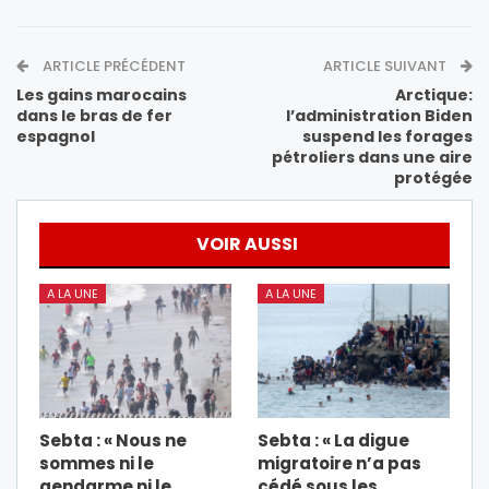
ARTICLE PRÉCÉDENT
ARTICLE SUIVANT
Les gains marocains
Arctique:
dans le bras de fer
l’administration Biden
espagnol
suspend les forages
pétroliers dans une aire
protégée
VOIR AUSSI
A LA UNE
A LA UNE
Sebta : « Nous ne
Sebta : « La digue
sommes ni le
migratoire n’a pas
gendarme ni le
cédé sous les