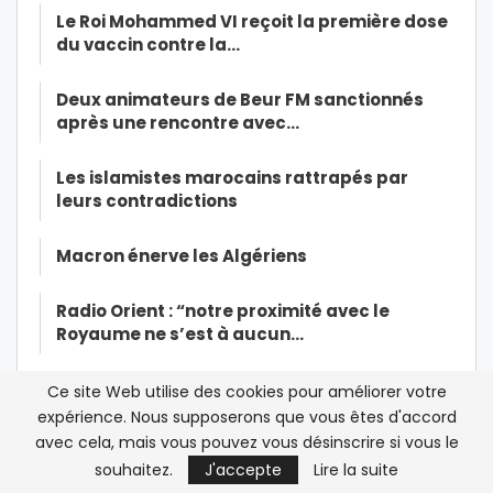
Le Roi Mohammed VI reçoit la première dose
du vaccin contre la…
Deux animateurs de Beur FM sanctionnés
après une rencontre avec…
Les islamistes marocains rattrapés par
leurs contradictions
Macron énerve les Algériens
Radio Orient : “notre proximité avec le
Royaume ne s’est à aucun…
Hicham Alaoui* ou la nostalgie du
Ce site Web utilise des cookies pour améliorer votre
« Printemps (désenchantement) Arabe …
expérience. Nous supposerons que vous êtes d'accord
avec cela, mais vous pouvez vous désinscrire si vous le
Mohammed VI ordonne’une opération
souhaitez.
J'accepte
Lire la suite
massive de vaccination contre la…