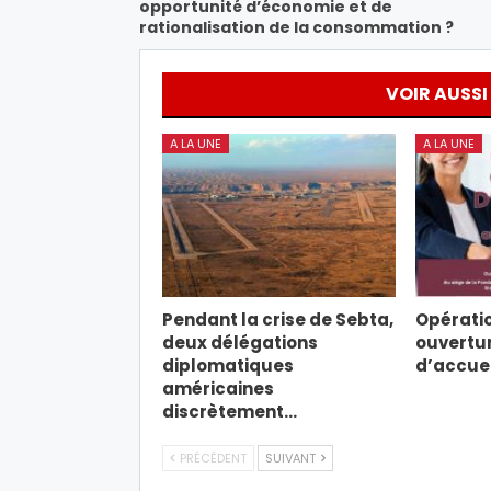
opportunité d’économie et de
rationalisation de la consommation ?
VOIR AUSSI
A LA UNE
A LA UNE
Pendant la crise de Sebta,
Opératio
deux délégations
ouvertur
diplomatiques
d’accuei
américaines
discrètement…
PRÉCÉDENT
SUIVANT