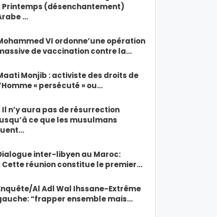
« Printemps (désenchantement)
Arabe …
Mohammed VI ordonne’une opération
massive de vaccination contre la…
Maati Monjib : activiste des droits de
l’Homme « persécuté » ou…
« Il n’y aura pas de résurrection
jusqu’à ce que les musulmans
tuent…
Dialogue inter-libyen au Maroc:
« Cette réunion constitue le premier…
Enquête/Al Adl Wal Ihssane-Extrême
gauche: “frapper ensemble mais…