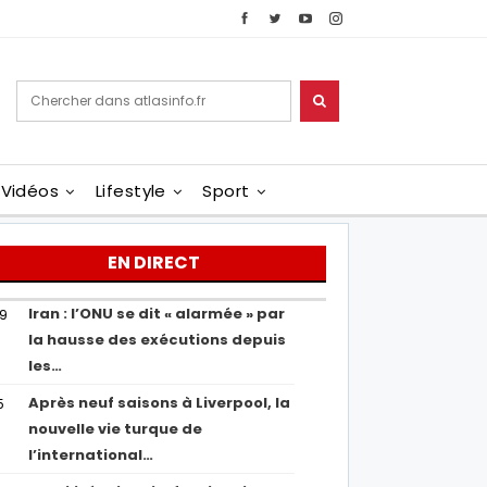
Vidéos
Lifestyle
Sport
EN DIRECT
Iran : l’ONU se dit « alarmée » par
29
la hausse des exécutions depuis
les…
Après neuf saisons à Liverpool, la
5
nouvelle vie turque de
l’international…