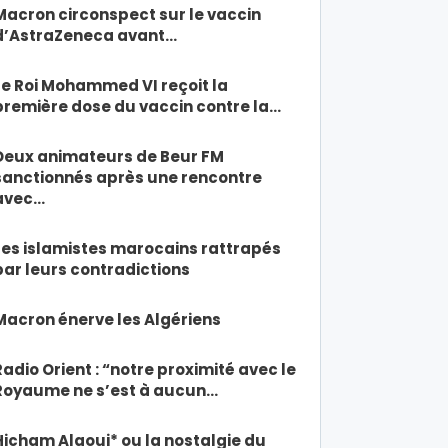
Macron circonspect sur le vaccin
d’AstraZeneca avant…
Le Roi Mohammed VI reçoit la
première dose du vaccin contre la…
Deux animateurs de Beur FM
sanctionnés après une rencontre
avec…
Les islamistes marocains rattrapés
par leurs contradictions
Macron énerve les Algériens
Radio Orient : “notre proximité avec le
Royaume ne s’est à aucun…
Hicham Alaoui* ou la nostalgie du