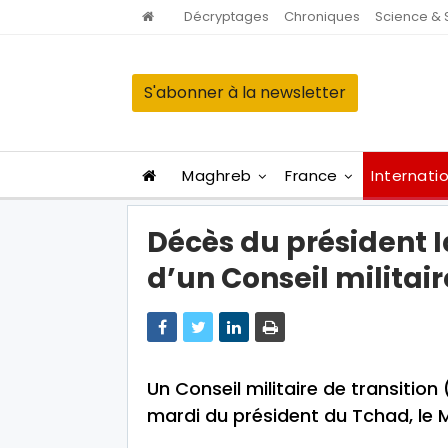
Décryptages
Chroniques
Science & 
S'abonner à la newsletter
Maghreb
France
Internati
Décès du président I
d’un Conseil militai
Un Conseil militaire de transitio
mardi du président du Tchad, le M