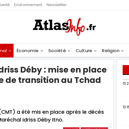
Santé
Environnement
Newsletter
onal
Économie
Société
Culture
Religion
driss Déby : mise en place
re de transition au Tchad
13:
13:1
n (CMT) a été mis en place après le décès
aréchal Idriss Déby Itno.