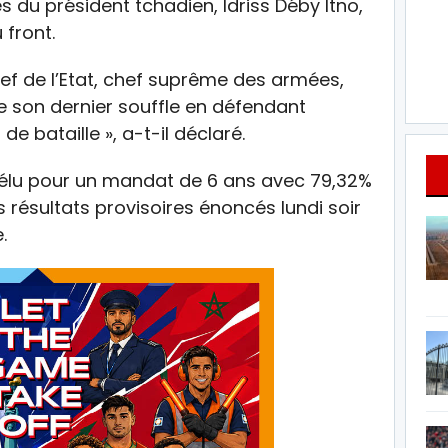
du président tchadien, Idriss Déby Itno,
 front.
hef de l’Etat, chef suprême des armées,
re son dernier souffle en défendant
 de bataille », a-t-il déclaré.
réélu pour un mandat de 6 ans avec 79,32%
 résultats provisoires énoncés lundi soir
.