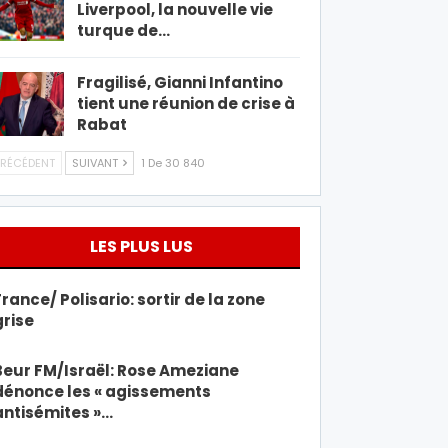
Liverpool, la nouvelle vie
turque de…
Fragilisé, Gianni Infantino
tient une réunion de crise à
Rabat
RÉCÉDENT
SUIVANT
1 De 30 840
LES PLUS LUS
France/ Polisario: sortir de la zone
grise
Beur FM/Israël: Rose Ameziane
dénonce les « agissements
antisémites »…