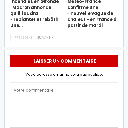
Incendies en Gironde
Météo-France
: Macron annonce
confirme une
qu’il faudra
« nouvelle vague de
« replanter et rebâtir
chaleur » en France à
une…
partir de mardi
PRÉCÉDENT
SUIVANT
LAISSER UN COMMENTAIRE
Votre adresse email ne sera pas publiée.