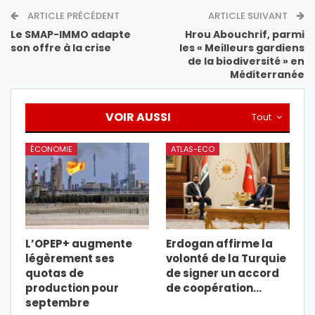
ARTICLE PRÉCÉDENT
ARTICLE SUIVANT
Le SMAP-IMMO adapte
Hrou Abouchrif, parmi
son offre à la crise
les « Meilleurs gardiens
de la biodiversité » en
Méditerranée
VOIR AUSSI
Tout
ÉCONOMIE
ATLAS-ECO
L’OPEP+ augmente
Erdogan affirme la
légèrement ses
volonté de la Turquie
quotas de
de signer un accord
production pour
de coopération…
septembre