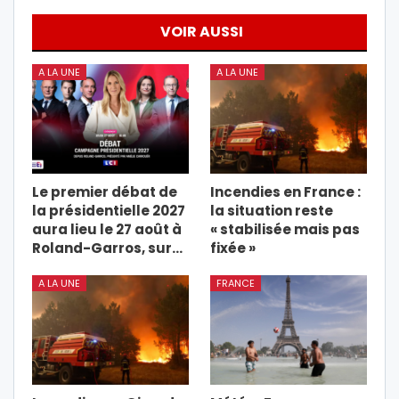
VOIR AUSSI
A LA UNE
A LA UNE
Le premier débat de
Incendies en France :
la présidentielle 2027
la situation reste
aura lieu le 27 août à
« stabilisée mais pas
Roland-Garros, sur…
fixée »
A LA UNE
FRANCE