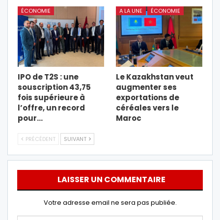
ÉCONOMIE
A LA UNE
ÉCONOMIE
IPO de T2S : une
Le Kazakhstan veut
souscription 43,75
augmenter ses
fois supérieure à
exportations de
l’offre, un record
céréales vers le
pour…
Maroc
PRÉCÉDENT
SUIVANT
LAISSER UN COMMENTAIRE
Votre adresse email ne sera pas publiée.