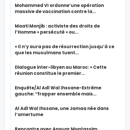
Mohammed VI ordonne’une opération
massive de vaccination contre la…
Maati Monjib : activiste des droits de
l’Homme « persécuté » ou…
« Il n’y aura pas de résurrection jusqu’à ce
que les musulmans tuent…
Dialogue inter-libyen au Maroc: « Cette
réunion constitue le premier…
Enquête/Al Adl Wal Ihssane-Extrême
gauche: “frapper ensemble mais…
Al Adl Wal Ihssane, une Jamaa née dans
l’amertume
Rencontre avec Anouar Moatassim,