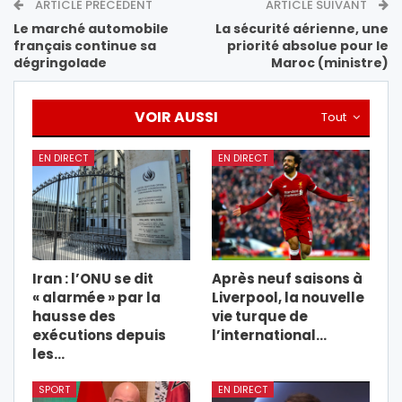
ARTICLE PRÉCÉDENT
ARTICLE SUIVANT
Le marché automobile
La sécurité aérienne, une
français continue sa
priorité absolue pour le
dégringolade
Maroc (ministre)
VOIR AUSSI
Tout
EN DIRECT
EN DIRECT
Iran : l’ONU se dit
Après neuf saisons à
« alarmée » par la
Liverpool, la nouvelle
hausse des
vie turque de
exécutions depuis
l’international…
les…
SPORT
EN DIRECT