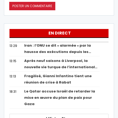
EN DIRECT
Iran : l’ONU se dit « alarmée » par la
13:29
hausse des exécutions depuis les…
Après neuf saisons à Liverpool, la
13:15
nouvelle vie turque de l’international…
Fragilisé, Gianni Infantino tient une
13:13
réunion de crise à Rabat
Le Qatar accuse Israël de retarder la
18:31
mise en œuvre du plan de paix pour
Gaza