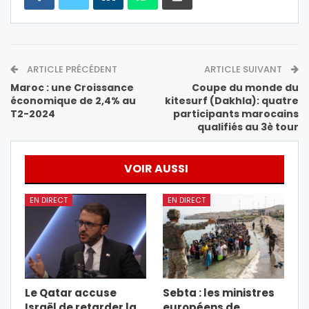
ARTICLE PRÉCÉDENT
ARTICLE SUIVANT
Maroc : une Croissance
Coupe du monde du
économique de 2,4% au
kitesurf (Dakhla): quatre
T2-2024
participants marocains
qualifiés au 3è tour
VOIR AUSSI
EN DIRECT
EN DIRECT
Le Qatar accuse
Sebta : les ministres
Israël de retarder la
européens de