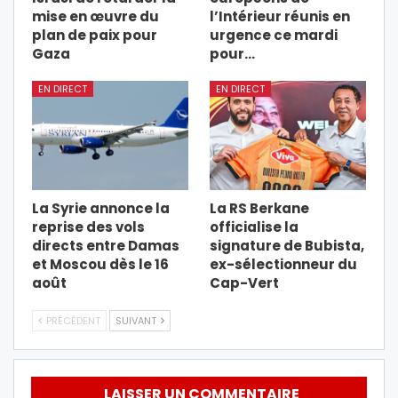
mise en œuvre du
l’Intérieur réunis en
plan de paix pour
urgence ce mardi
Gaza
pour…
EN DIRECT
EN DIRECT
La Syrie annonce la
La RS Berkane
reprise des vols
officialise la
directs entre Damas
signature de Bubista,
et Moscou dès le 16
ex-sélectionneur du
août
Cap-Vert
PRÉCÉDENT
SUIVANT
LAISSER UN COMMENTAIRE