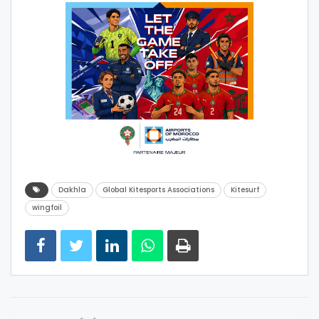
Dakhla
Global Kitesports Associations
Kitesurf
wingfoil