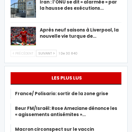
Iran : l’ONU se dit « alarmée » par
la hausse des exécutions…
Après neuf saisons à Liverpool, la
nouvelle vie turque de…
PRÉCÉDENT
SUIVANT
1 De 30 840
LES PLUS LUS
France/ Polisario: sortir de la zone grise
Beur FM/Israël: Rose Ameziane dénonce les
« agissements antisémites »…
Macron circonspect sur le vaccin