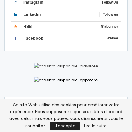
Instagram
Follow Us
Linkedin
Follow us
RSS
S'abonner
Facebook
J'aime
Ce site Web utilise des cookies pour améliorer votre
Nam
sur
Deux hélicoptères militaires algériens
expérience. Nous supposerons que vous êtes d'accord
survolent la ville frontalière de Figuig
avec cela, mais vous pouvez vous désinscrire si vous le
12 avril 2026
Mais comment on peut accepter qu’un hélicoptère
souhaitez.
J'accepte
Lire la suite
d’une armée étrangère traverse notre frontière ?