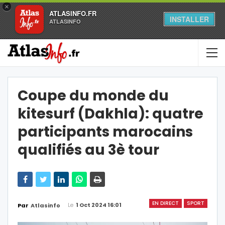
×
ATLASINFO.FR
INSTALLER
ATLASINFO
Coupe du monde du
kitesurf (Dakhla): quatre
participants marocains
qualifiés au 3è tour
EN DIRECT
SPORT
Le
1 Oct 2024 16:01
Par
Atlasinfo