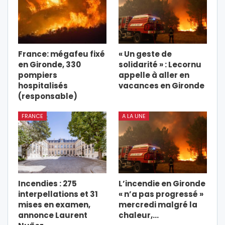
France: mégafeu fixé
« Un geste de
en Gironde, 330
solidarité » : Lecornu
pompiers
appelle à aller en
hospitalisés
vacances en Gironde
(responsable)
FRANCE
A LA UNE
Incendies : 275
L’incendie en Gironde
interpellations et 31
« n’a pas progressé »
mises en examen,
mercredi malgré la
annonce Laurent
chaleur,…