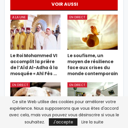
VOIR AUSSI
A LA UNE
EN DIRECT
Le Roi Mohammed VI
Le soufisme, un
accomplit la prière
moyen de résilience
de l’Aïd Al-Adha à la
face aux crises du
mosquée « Ahl Fès …
monde contemporain
EN DIRECT
EN DIRECT
Ce site Web utilise des cookies pour améliorer votre
expérience. Nous supposerons que vous êtes d'accord
avec cela, mais vous pouvez vous désinscrire si vous le
souhaitez.
J'accepte
Lire la suite
Aïd Al-Adha au
Opération Hajj 2026: