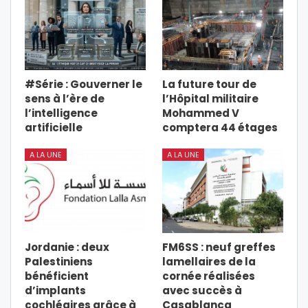
#Série : Gouverner le
La future tour de
sens à l’ère de
l’Hôpital militaire
l’intelligence
Mohammed V
artificielle
comptera 44 étages
A LA UNE
A LA UNE
Jordanie : deux
FM6SS : neuf greffes
Palestiniens
lamellaires de la
bénéficient
cornée réalisées
d’implants
avec succès à
cochléaires grâce à
Casablanca