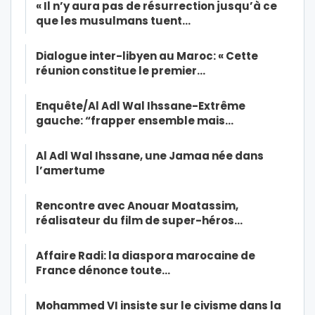
« Il n’y aura pas de résurrection jusqu’à ce
que les musulmans tuent…
Dialogue inter-libyen au Maroc: « Cette
réunion constitue le premier…
Enquête/Al Adl Wal Ihssane-Extrême
gauche: “frapper ensemble mais…
Al Adl Wal Ihssane, une Jamaa née dans
l’amertume
Rencontre avec Anouar Moatassim,
réalisateur du film de super-héros…
Affaire Radi: la diaspora marocaine de
France dénonce toute…
Mohammed VI insiste sur le civisme dans la