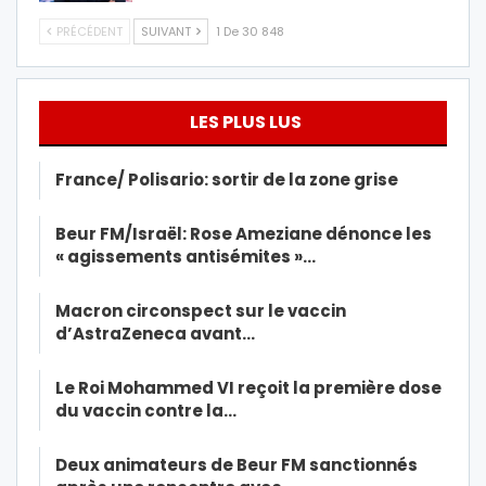
PRÉCÉDENT
SUIVANT
1 De 30 848
LES PLUS LUS
France/ Polisario: sortir de la zone grise
Beur FM/Israël: Rose Ameziane dénonce les
« agissements antisémites »…
Macron circonspect sur le vaccin
d’AstraZeneca avant…
Le Roi Mohammed VI reçoit la première dose
du vaccin contre la…
Deux animateurs de Beur FM sanctionnés