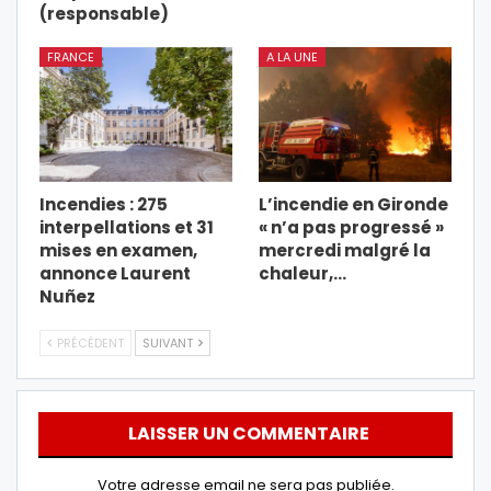
(responsable)
FRANCE
A LA UNE
Incendies : 275
L’incendie en Gironde
interpellations et 31
« n’a pas progressé »
mises en examen,
mercredi malgré la
annonce Laurent
chaleur,…
Nuñez
PRÉCÉDENT
SUIVANT
LAISSER UN COMMENTAIRE
Votre adresse email ne sera pas publiée.