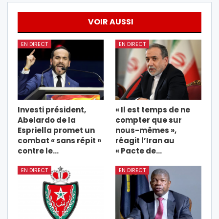
VOIR AUSSI
EN DIRECT
EN DIRECT
Investi président,
« Il est temps de ne
Abelardo de la
compter que sur
Espriella promet un
nous-mêmes »,
combat « sans répit »
réagit l’Iran au
contre le…
« Pacte de…
EN DIRECT
EN DIRECT