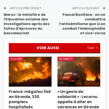
ARTICLE PRÉCÉDENT
ARTICLE SUIVANT
Maroc : le ministère de
Pascal Boniface : on ne
l’Education entame des
combattra
investigations après des
l’antisémitisme que si on
fuites d’épreuves du
combat l’islamophobie
baccalauréat
et vice-versa
VOIR AUSSI
Tout
A LA UNE
EN DIRECT
France: mégafeu fixé
« Un geste de
en Gironde, 330
solidarité » : Lecornu
pompiers
appelle à aller en
hospitalisés
vacances en Gironde