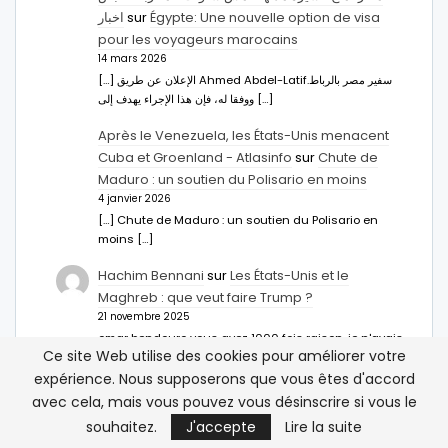
اخبار
sur
Égypte: Une nouvelle option de visa
pour les voyageurs marocains
14 mars 2026
[…] الإعلان عن طريق Ahmed Abdel-Latifسفير مصر بالرباط.
ووفقا له، فإن هذا الإجراء يهدف إلى […]
Après le Venezuela, les États-Unis menacent
Cuba et Groenland - Atlasinfo
sur
Chute de
Maduro : un soutien du Polisario en moins
4 janvier 2026
[…] Chute de Maduro : un soutien du Polisario en
moins […]
Hachim Bennani
sur
Les États-Unis et le
Maghreb : que veut faire Trump ?
21 novembre 2025
omar bendouro vous avez 1000 fois raison, je n'avais
Ce site Web utilise des cookies pour améliorer votre
jamais vu les choses de cette manière et je vous fait…
expérience. Nous supposerons que vous êtes d'accord
avec cela, mais vous pouvez vous désinscrire si vous le
souhaitez.
J'accepte
Lire la suite