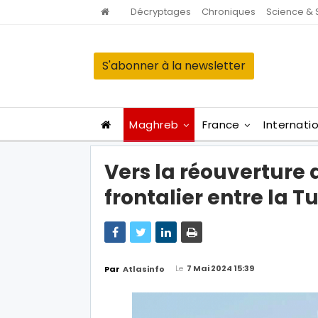
Décryptages
Chroniques
Science & 
S'abonner à la newsletter
Maghreb
France
Internati
Vers la réouverture 
frontalier entre la Tu
Le
7 Mai 2024 15:39
Par
Atlasinfo