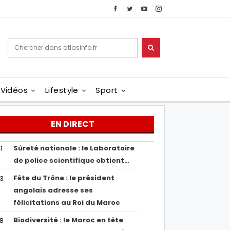
Vidéos
Lifestyle
Sport
EN DIRECT
Sûreté nationale : le Laboratoire
1
de police scientifique obtient…
Fête du Trône : le président
43
angolais adresse ses
félicitations au Roi du Maroc
Biodiversité : le Maroc en tête
38