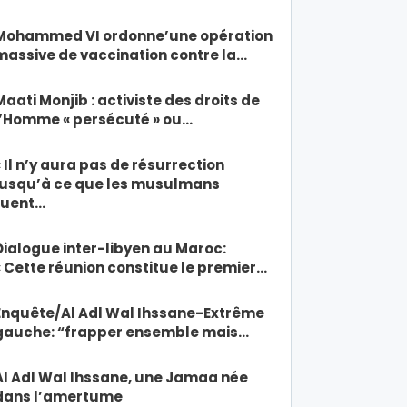
Mohammed VI ordonne’une opération
massive de vaccination contre la…
Maati Monjib : activiste des droits de
l’Homme « persécuté » ou…
« Il n’y aura pas de résurrection
jusqu’à ce que les musulmans
tuent…
Dialogue inter-libyen au Maroc:
« Cette réunion constitue le premier…
Enquête/Al Adl Wal Ihssane-Extrême
gauche: “frapper ensemble mais…
Al Adl Wal Ihssane, une Jamaa née
dans l’amertume