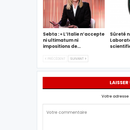
Sebta : « L’Italie n’accepte
Sûreté na
ni ultimatum ni
Laborato
impositions de…
scientif
PRÉCÉDENT
SUIVANT
LAISSER
Votre adresse 