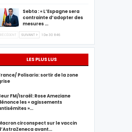
Sebta : « L’Espagne sera
contrainte d’adopter des
mesures …
RÉCÉDENT
SUIVANT
1 De 30 846
LES PLUS LUS
France/ Polisario: sortir de la zone
grise
Beur FM/Israël: Rose Ameziane
dénonce les « agissements
antisémites »…
Macron circonspect sur le vaccin
d’AstraZeneca avant…