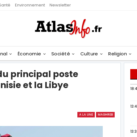
Santé
Environnement
Newsletter
onal
Économie
Société
Culture
Religion
du principal poste
nisie et la Libye
18:4
13:
A LA UNE
MAGHREB
13: