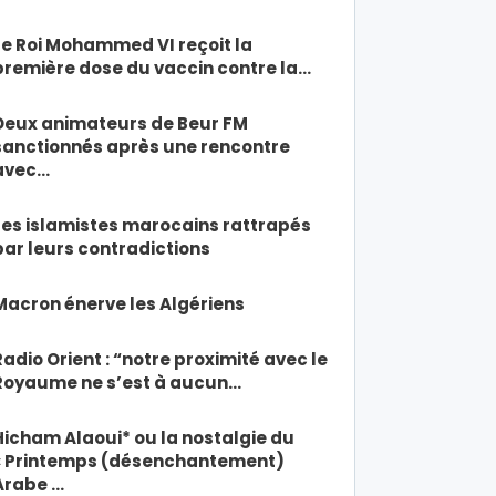
Le Roi Mohammed VI reçoit la
première dose du vaccin contre la…
Deux animateurs de Beur FM
sanctionnés après une rencontre
avec…
Les islamistes marocains rattrapés
par leurs contradictions
Macron énerve les Algériens
Radio Orient : “notre proximité avec le
Royaume ne s’est à aucun…
Hicham Alaoui* ou la nostalgie du
« Printemps (désenchantement)
Arabe …