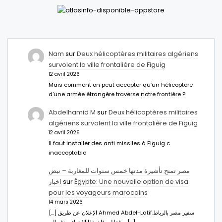
Nam
sur
Deux hélicoptères militaires algériens
survolent la ville frontalière de Figuig
12 avril 2026
Mais comment on peut accepter qu’un hélicoptère
d’une armée étrangère traverse notre frontière ?
Abdelhamid M
sur
Deux hélicoptères militaires
algériens survolent la ville frontalière de Figuig
12 avril 2026
Il faut installer des anti missiles à Figuig c
inacceptable
مصر تمنح تأشيرة مدتها خمس سنوات للمغاربة – نبض
اخبار
sur
Égypte: Une nouvelle option de visa
pour les voyageurs marocains
14 mars 2026
[…] الإعلان عن طريق Ahmed Abdel-Latifسفير مصر بالرباط.
ووفقا له، فإن هذا الإجراء يهدف إلى […]