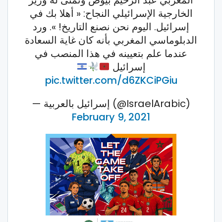
المغربي عبد الرحيم بيوض وتمنى له وزير
الخارجية الإسرائيلي النجاح: « أهلا بك في
إسرائيل. اليوم نحن نصنع التاريخ! ». ورد
الدبلوماسي المغربي بأنه كان غاية السعادة
عندما علم بتعيينه في هذا المنصب في
إسرائيل
pic.twitter.com/d6ZKCiPGiu
— إسرائيل بالعربية (@IsraelArabic)
February 9, 2021