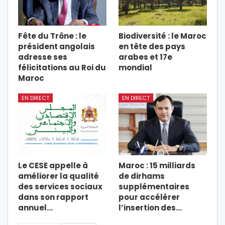
Fête du Trône : le
Biodiversité : le Maroc
président angolais
en tête des pays
adresse ses
arabes et 17e
félicitations au Roi du
mondial
Maroc
EN DIRECT
EN DIRECT
Le CESE appelle à
Maroc : 15 milliards
améliorer la qualité
de dirhams
des services sociaux
supplémentaires
dans son rapport
pour accélérer
annuel…
l’insertion des…