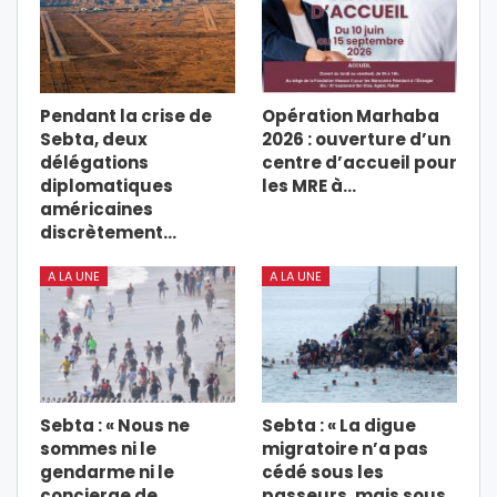
Pendant la crise de
Opération Marhaba
Sebta, deux
2026 : ouverture d’un
délégations
centre d’accueil pour
diplomatiques
les MRE à…
américaines
discrètement…
A LA UNE
A LA UNE
Sebta : « Nous ne
Sebta : « La digue
sommes ni le
migratoire n’a pas
gendarme ni le
cédé sous les
concierge de
passeurs, mais sous