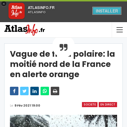
×
ATLASINFO.FR
INSTALLER
ATLASINFO
Vague de froid polaire: la
moitié nord de la France
en alerte orange
SOCIETE
EN DIRECT
Le
9 Fév 2021 19:00