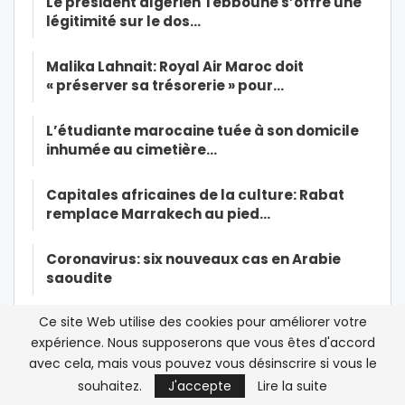
Le président algérien Tebboune s’offre une
légitimité sur le dos…
Malika Lahnait: Royal Air Maroc doit
« préserver sa trésorerie » pour…
L’étudiante marocaine tuée à son domicile
inhumée au cimetière…
Capitales africaines de la culture: Rabat
remplace Marrakech au pied…
Coronavirus: six nouveaux cas en Arabie
saoudite
Ce site Web utilise des cookies pour améliorer votre
France-Un cinquième cas suspect de
coronavirus identifié
expérience. Nous supposerons que vous êtes d'accord
avec cela, mais vous pouvez vous désinscrire si vous le
souhaitez.
J'accepte
Lire la suite
Première transmission du nouveau