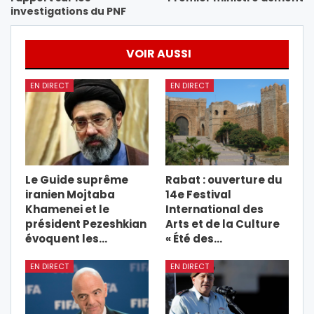
investigations du PNF
VOIR AUSSI
EN DIRECT
EN DIRECT
Le Guide suprême
Rabat : ouverture du
iranien Mojtaba
14e Festival
Khamenei et le
International des
président Pezeshkian
Arts et de la Culture
évoquent les…
« Été des…
EN DIRECT
EN DIRECT