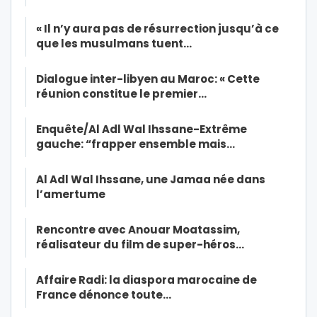
« Il n’y aura pas de résurrection jusqu’à ce
que les musulmans tuent…
Dialogue inter-libyen au Maroc: « Cette
réunion constitue le premier…
Enquête/Al Adl Wal Ihssane-Extrême
gauche: “frapper ensemble mais…
Al Adl Wal Ihssane, une Jamaa née dans
l’amertume
Rencontre avec Anouar Moatassim,
réalisateur du film de super-héros…
Affaire Radi: la diaspora marocaine de
France dénonce toute…