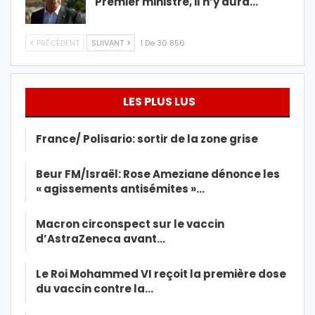
Premier ministre, il n’y aura…
PRÉCÉDENT
SUIVANT
1 De 30 856
LES PLUS LUS
France/ Polisario: sortir de la zone grise
Beur FM/Israël: Rose Ameziane dénonce les
« agissements antisémites »…
Macron circonspect sur le vaccin
d’AstraZeneca avant…
Le Roi Mohammed VI reçoit la première dose
du vaccin contre la…