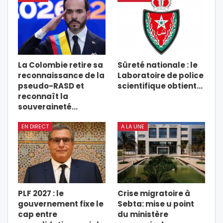
La Colombie retire sa
Sûreté nationale : le
reconnaissance de la
Laboratoire de police
pseudo-RASD et
scientifique obtient…
reconnaît la
souveraineté…
EN DIRECT
A LA UNE
PLF 2027 : le
Crise migratoire à
gouvernement fixe le
Sebta: mise u point
cap entre
du ministère