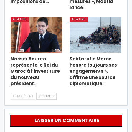
impositions de…
mesures », Madrid
lance…
A LA UNE
A LA UNE
Nasser Bourita
Sebta : « Le Maroc
représente le Roi du
honore toujours ses
Maroc à l’investiture
engagements »,
du nouveau
affirme une source
président…
diplomatique…
PRÉCÉDENT
SUIVANT
LAISSER UN COMMENTAIRE