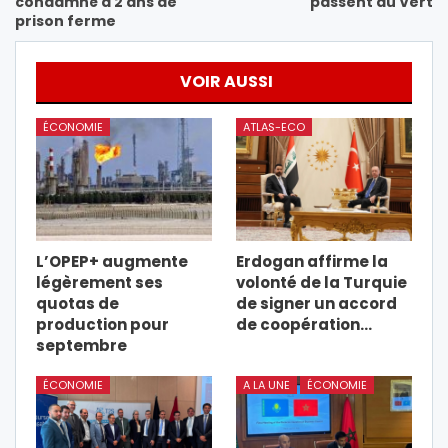
condamné à 2 ans de
passent au Vert
prison ferme
VOIR AUSSI
ÉCONOMIE
ATLAS-ECO
L’OPEP+ augmente
Erdogan affirme la
légèrement ses
volonté de la Turquie
quotas de
de signer un accord
production pour
de coopération…
septembre
ÉCONOMIE
A LA UNE
ÉCONOMIE