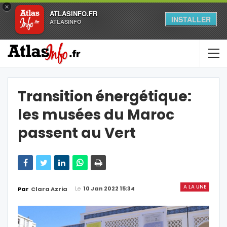
×
ATLASINFO.FR
INSTALLER
ATLASINFO
Transition énergétique:
les musées du Maroc
passent au Vert
A LA UNE
Le
10 Jan 2022 15:34
Par
Clara Azria