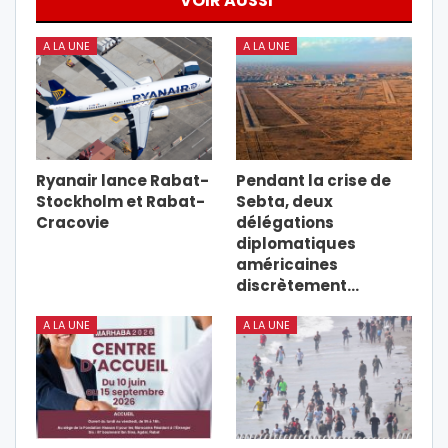
VOIR AUSSI
A LA UNE
A LA UNE
Ryanair lance Rabat-
Pendant la crise de
Stockholm et Rabat-
Sebta, deux
Cracovie
délégations
diplomatiques
américaines
discrètement…
A LA UNE
A LA UNE