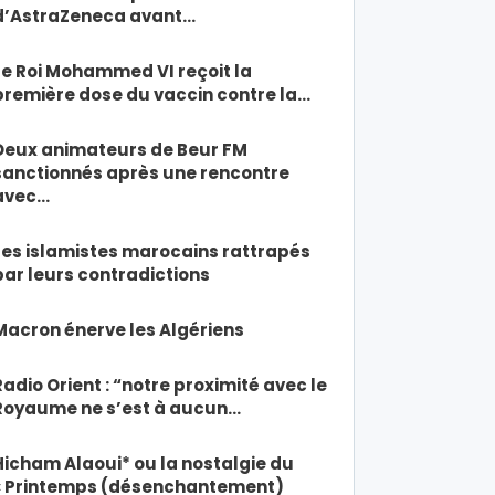
d’AstraZeneca avant…
Le Roi Mohammed VI reçoit la
première dose du vaccin contre la…
Deux animateurs de Beur FM
sanctionnés après une rencontre
avec…
Les islamistes marocains rattrapés
par leurs contradictions
Macron énerve les Algériens
Radio Orient : “notre proximité avec le
Royaume ne s’est à aucun…
Hicham Alaoui* ou la nostalgie du
« Printemps (désenchantement)