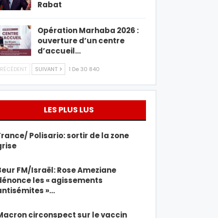
Rabat
Opération Marhaba 2026 :
ouverture d’un centre
d’accueil…
RÉCÉDENT
SUIVANT
1 De 30 840
LES PLUS LUS
France/ Polisario: sortir de la zone
grise
Beur FM/Israël: Rose Ameziane
dénonce les « agissements
antisémites »…
Macron circonspect sur le vaccin