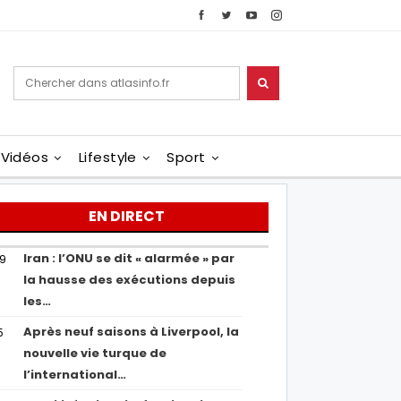
Vidéos
Lifestyle
Sport
EN DIRECT
Iran : l’ONU se dit « alarmée » par
29
la hausse des exécutions depuis
les…
Après neuf saisons à Liverpool, la
5
nouvelle vie turque de
l’international…