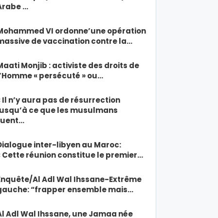
Arabe …
Mohammed VI ordonne’une opération
massive de vaccination contre la…
Maati Monjib : activiste des droits de
l’Homme « persécuté » ou…
« Il n’y aura pas de résurrection
jusqu’à ce que les musulmans
tuent…
Dialogue inter-libyen au Maroc:
« Cette réunion constitue le premier…
Enquête/Al Adl Wal Ihssane-Extrême
gauche: “frapper ensemble mais…
Al Adl Wal Ihssane, une Jamaa née