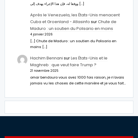
ووفقا له، فإن هذا الإجراء يهدف إلى […]
Après le Venezuela, les États-Unis menacent
Cuba et Groenland - Atlasinfo
sur
Chute de
Maduro : un soutien du Polisario en moins
4 janvier 2026
[…] Chute de Maduro : un soutien du Polisario en
moins […]
Hachim Bennani
sur
Les États-Unis et le
Maghreb : que veut faire Trump ?
21 novembre 2025
omar bendouro vous avez 1000 fois raison, je n'avais
jamais vu les choses de cette manière et je vous fait…