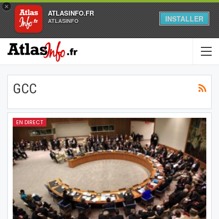
×
ATLASINFO.FR
INSTALLER
ATLASINFO
GCC
EN DIRECT