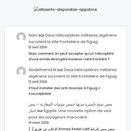
Nam
sur
Deux hélicoptères militaires algériens
survolent la ville frontalière de Figuig
12 avril 2026
Mais comment on peut accepter qu’un hélicoptère
d’une armée étrangère traverse notre frontière ?
Abdelhamid M
sur
Deux hélicoptères militaires
algériens survolent la ville frontalière de Figuig
12 avril 2026
Il faut installer des anti missiles à Figuig c
inacceptable
مصر تمنح تأشيرة مدتها خمس سنوات للمغاربة – نبض
اخبار
sur
Égypte: Une nouvelle option de visa
pour les voyageurs marocains
14 mars 2026
[…] الإعلان عن طريق Ahmed Abdel-Latifسفير مصر بالرباط.