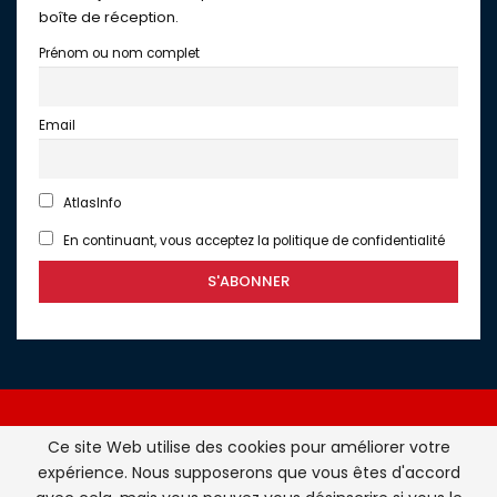
boîte de réception.
Prénom ou nom complet
Email
AtlasInfo
En continuant, vous acceptez la politique de confidentialité
Ce site Web utilise des cookies pour améliorer votre
expérience. Nous supposerons que vous êtes d'accord
Atlasinfo.fr : l'essentiel de l'actualité de la France et du