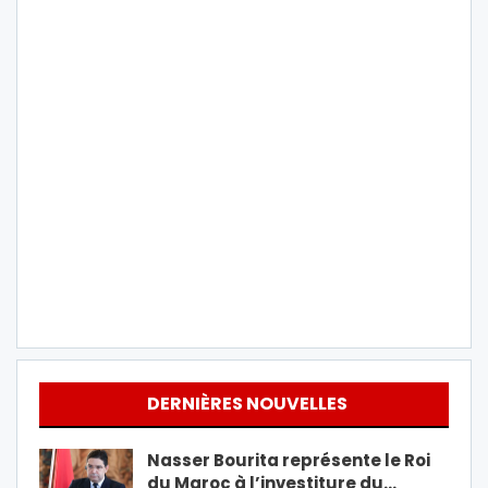
DERNIÈRES NOUVELLES
Nasser Bourita représente le Roi
du Maroc à l’investiture du…