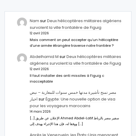
Nam
sur
Deux hélicoptères militaires algériens
survolent la ville frontalière de Figuig
12 avril 2026
Mais comment on peut accepter qu’un hélicoptère
d’une armée étrangère traverse notre frontière ?
Abdelhamid M
sur
Deux hélicoptères militaires
algériens survolent la ville frontalière de Figuig
12 avril 2026
Il faut installer des anti missiles à Figuig c
inacceptable
مصر تمنح تأشيرة مدتها خمس سنوات للمغاربة – نبض
اخبار
sur
Égypte: Une nouvelle option de visa
pour les voyageurs marocains
14 mars 2026
[…] الإعلان عن طريق Ahmed Abdel-Latifسفير مصر بالرباط.
ووفقا له، فإن هذا الإجراء يهدف إلى […]
Après le Venezuela, les États-Unis menacent