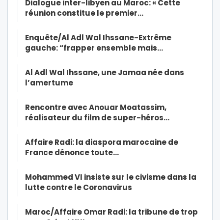
Dialogue inter-libyen au Maroc: « Cette
réunion constitue le premier…
Enquête/Al Adl Wal Ihssane-Extrême
gauche: “frapper ensemble mais…
Al Adl Wal Ihssane, une Jamaa née dans
l’amertume
Rencontre avec Anouar Moatassim,
réalisateur du film de super-héros…
Affaire Radi: la diaspora marocaine de
France dénonce toute…
Mohammed VI insiste sur le civisme dans la
lutte contre le Coronavirus
Maroc/Affaire Omar Radi: la tribune de trop