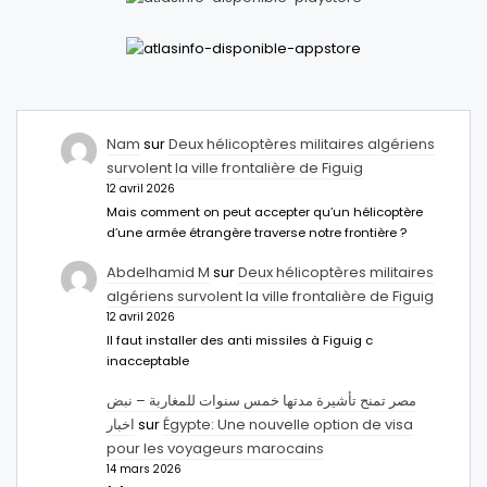
Nam
sur
Deux hélicoptères militaires algériens
survolent la ville frontalière de Figuig
12 avril 2026
Mais comment on peut accepter qu’un hélicoptère
d’une armée étrangère traverse notre frontière ?
Abdelhamid M
sur
Deux hélicoptères militaires
algériens survolent la ville frontalière de Figuig
12 avril 2026
Il faut installer des anti missiles à Figuig c
inacceptable
مصر تمنح تأشيرة مدتها خمس سنوات للمغاربة – نبض
اخبار
sur
Égypte: Une nouvelle option de visa
pour les voyageurs marocains
14 mars 2026