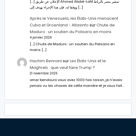
[…] الإعلان عن طريق Ahmed Abdel-Latifسفير مصر بالرباط.
ووفقا له، فإن هذا الإجراء يهدف إلى […]
Après le Venezuela, les États-Unis menacent
Cuba et Groenland - Atlasinfo
sur
Chute de
Maduro : un soutien du Polisario en moins
4 janvier 2026
[…] Chute de Maduro : un soutien du Polisario en
moins […]
Hachim Bennani
sur
Les États-Unis et le
Maghreb : que veut faire Trump ?
21 novembre 2025
omar bendouro vous avez 1000 fois raison, je n'avais
jamais vu les choses de cette manière et je vous fait…