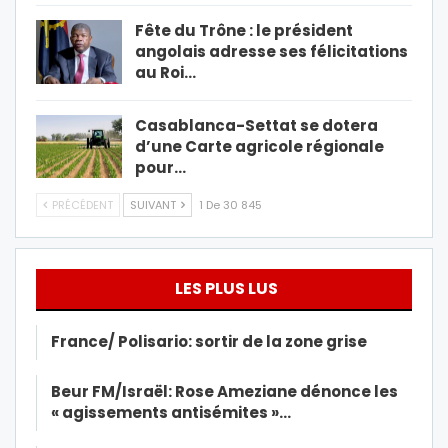
Fête du Trône : le président
angolais adresse ses félicitations
au Roi…
Casablanca-Settat se dotera
d’une Carte agricole régionale
pour…
PRÉCÉDENT
SUIVANT
1 De 30 845
LES PLUS LUS
France/ Polisario: sortir de la zone grise
Beur FM/Israël: Rose Ameziane dénonce les
« agissements antisémites »…