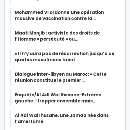
Mohammed VI ordonne’une opération
massive de vaccination contre la…
Maati Monjib : activiste des droits de
l’Homme « persécuté » ou…
« Il n’y aura pas de résurrection jusqu’à ce
que les musulmans tuent…
Dialogue inter-libyen au Maroc: « Cette
réunion constitue le premier…
Enquête/Al Adl Wal Ihssane-Extrême
gauche: “frapper ensemble mais…
Al Adl Wal Ihssane, une Jamaa née dans
l’amertume