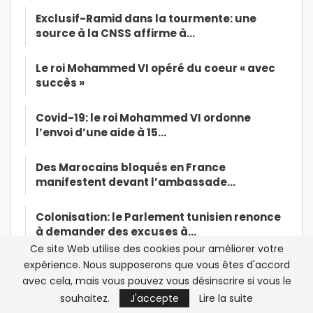
Exclusif-Ramid dans la tourmente: une
source à la CNSS affirme à…
Le roi Mohammed VI opéré du coeur « avec
succès »
Covid-19: le roi Mohammed VI ordonne
l’envoi d’une aide à 15…
Des Marocains bloqués en France
manifestent devant l’ambassade…
Colonisation: le Parlement tunisien renonce
à demander des excuses à…
Ce site Web utilise des cookies pour améliorer votre
expérience. Nous supposerons que vous êtes d'accord
Quand la production des masques au Maroc
avec cela, mais vous pouvez vous désinscrire si vous le
suscite un fort engouement
souhaitez.
J'accepte
Lire la suite