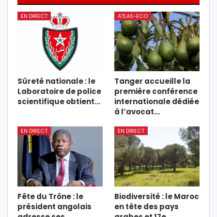
EN DIRECT
ATLAS-ECO
Sûreté nationale : le
Tanger accueille la
Laboratoire de police
première conférence
scientifique obtient…
internationale dédiée
à l’avocat…
EN DIRECT
EN DIRECT
Fête du Trône : le
Biodiversité : le Maroc
président angolais
en tête des pays
adresse ses
arabes et 17e