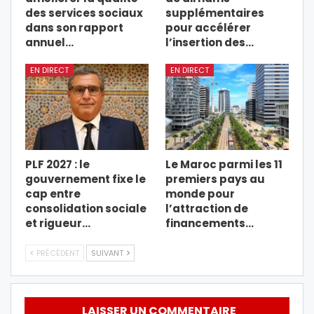
des services sociaux
supplémentaires
dans son rapport
pour accélérer
annuel…
l’insertion des…
EN DIRECT
EN DIRECT
PLF 2027 : le
Le Maroc parmi les 11
gouvernement fixe le
premiers pays au
cap entre
monde pour
consolidation sociale
l’attraction de
et rigueur…
financements…
PRÉCÉDENT
SUIVANT
LAISSER UN COMMENTAIRE