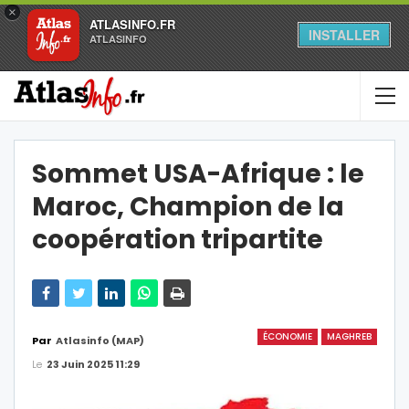
×
ATLASINFO.FR
INSTALLER
ATLASINFO
Sommet USA-Afrique : le
Maroc, Champion de la
coopération tripartite
ÉCONOMIE
MAGHREB
Par
Atlasinfo (MAP)
Le
23 Juin 2025 11:29