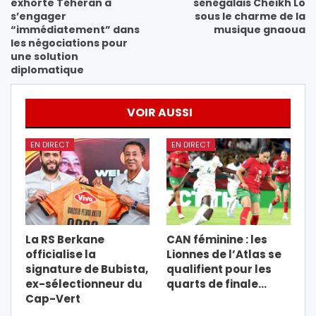
exhorte Téhéran à
sénégalais Cheikh Lô
s’engager
sous le charme de la
“immédiatement” dans
musique gnaoua
les négociations pour
une solution
diplomatique
VOIR AUSSI
EN DIRECT
EN DIRECT
La RS Berkane
CAN féminine : les
officialise la
Lionnes de l’Atlas se
signature de Bubista,
qualifient pour les
ex-sélectionneur du
quarts de finale…
Cap-Vert