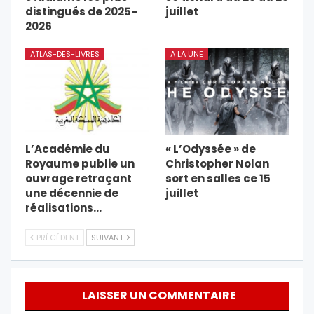
distingués de 2025-
juillet
2026
ATLAS-DES-LIVRES
A LA UNE
L’Académie du
« L’Odyssée » de
Royaume publie un
Christopher Nolan
ouvrage retraçant
sort en salles ce 15
une décennie de
juillet
réalisations…
PRÉCÉDENT
SUIVANT
LAISSER UN COMMENTAIRE