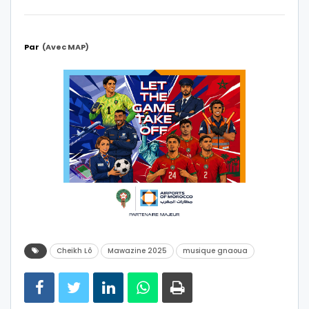
Par
(avec MAP)
Cheikh Lô
Mawazine 2025
musique gnaoua