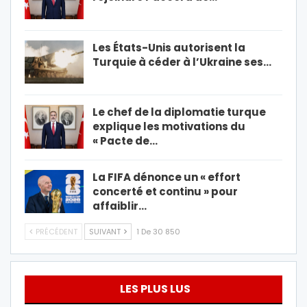
Les États-Unis autorisent la
Turquie à céder à l’Ukraine ses…
Le chef de la diplomatie turque
explique les motivations du
« Pacte de…
La FIFA dénonce un « effort
concerté et continu » pour
affaiblir…
PRÉCÉDENT
SUIVANT
1 De 30 850
LES PLUS LUS