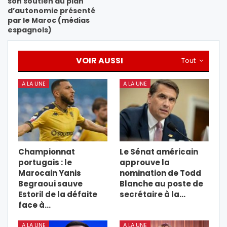
son soutien au plan
d’autonomie présenté
par le Maroc (médias
espagnols)
VOIR AUSSI
Tout
A LA UNE
A LA UNE
Championnat
Le Sénat américain
portugais : le
approuve la
Marocain Yanis
nomination de Todd
Begraoui sauve
Blanche au poste de
Estoril de la défaite
secrétaire à la…
face à…
A LA UNE
A LA UNE