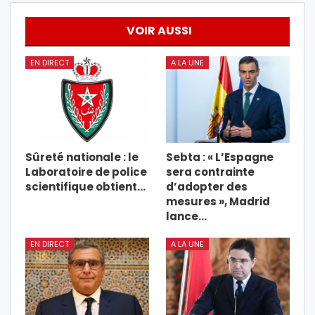
VOIR AUSSI
EN DIRECT
A LA UNE
Sûreté nationale : le
Sebta : « L’Espagne
Laboratoire de police
sera contrainte
scientifique obtient…
d’adopter des
mesures », Madrid
lance…
EN DIRECT
A LA UNE