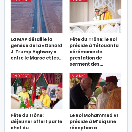
La MAP détaille la
Fête du Trône: le Roi
genèse de la « Donald
préside à Tétouan la
J. Trump Highway »
cérémonie de
entre le Maroc et les…
prestation de
serment des…
EN DIRECT
A LA UNE
Fête du trône:
Le Roi Mohammed VI
déjeuner offert par le
préside à M’diq une
chef du
réception à