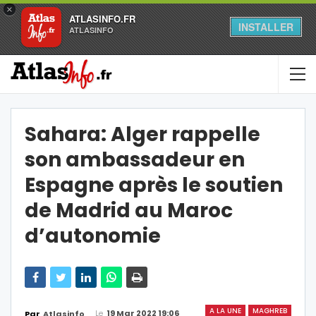
×
ATLASINFO.FR
INSTALLER
ATLASINFO
Sahara: Alger rappelle
son ambassadeur en
Espagne après le soutien
de Madrid au Maroc
d’autonomie
A LA UNE
MAGHREB
Le
19 Mar 2022 19:06
Par
Atlasinfo