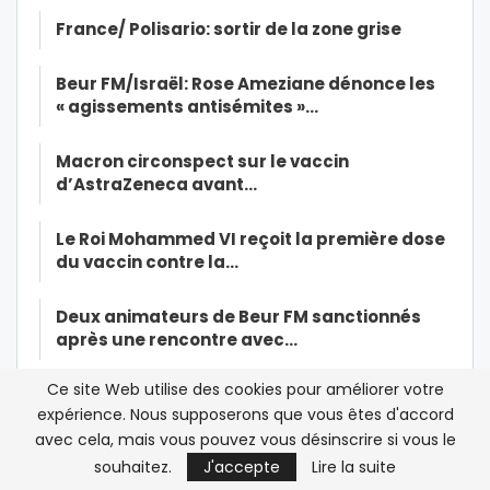
France/ Polisario: sortir de la zone grise
Beur FM/Israël: Rose Ameziane dénonce les
« agissements antisémites »…
Macron circonspect sur le vaccin
d’AstraZeneca avant…
Le Roi Mohammed VI reçoit la première dose
du vaccin contre la…
Deux animateurs de Beur FM sanctionnés
après une rencontre avec…
Ce site Web utilise des cookies pour améliorer votre
Les islamistes marocains rattrapés par
expérience. Nous supposerons que vous êtes d'accord
leurs contradictions
avec cela, mais vous pouvez vous désinscrire si vous le
souhaitez.
J'accepte
Lire la suite
Macron énerve les Algériens