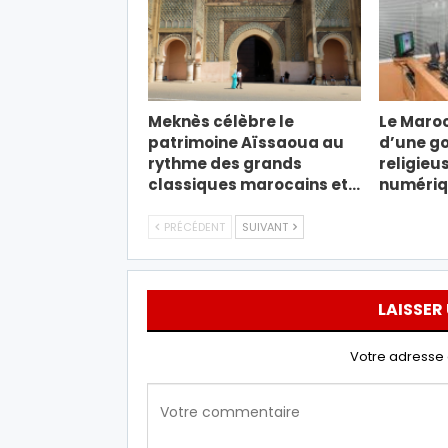
Meknès célèbre le
Le Maroc
patrimoine Aïssaoua au
d’une g
rythme des grands
religieus
classiques marocains et…
numéri
PRÉCÉDENT
SUIVANT
LAISSER
Votre adresse 