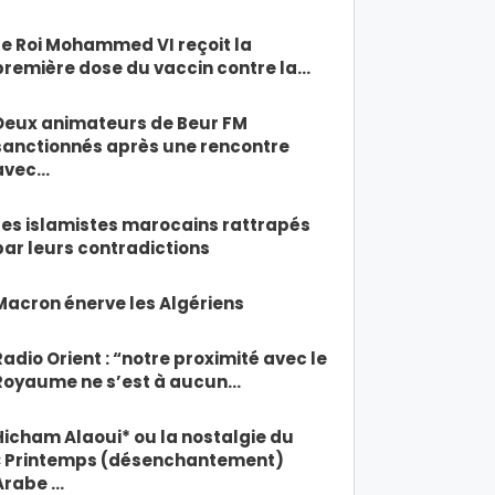
Le Roi Mohammed VI reçoit la
première dose du vaccin contre la…
Deux animateurs de Beur FM
sanctionnés après une rencontre
avec…
Les islamistes marocains rattrapés
par leurs contradictions
Macron énerve les Algériens
Radio Orient : “notre proximité avec le
Royaume ne s’est à aucun…
Hicham Alaoui* ou la nostalgie du
« Printemps (désenchantement)
Arabe …