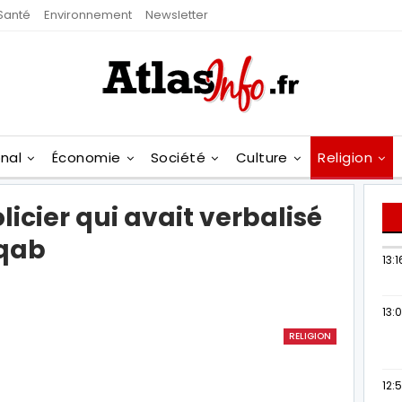
Santé
Environnement
Newsletter
onal
Économie
Société
Culture
Religion
licier qui avait verbalisé
iqab
13:1
13:
RELIGION
12: