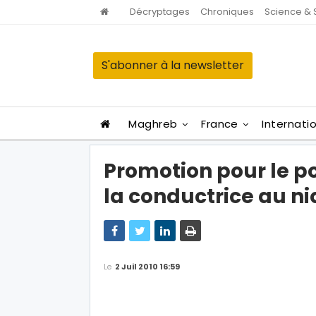
Décryptages
Chroniques
Science & 
S'abonner à la newsletter
Maghreb
France
Internati
Promotion pour le po
la conductrice au n
Le
2 Juil 2010 16:59