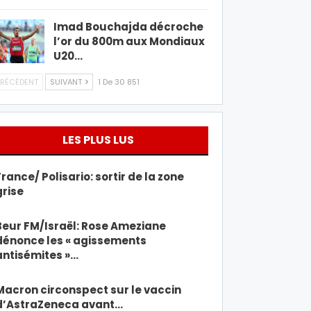
Imad Bouchajda décroche
l’or du 800m aux Mondiaux
U20…
RÉCÉDENT
SUIVANT
1 De 30 851
LES PLUS LUS
France/ Polisario: sortir de la zone
grise
Beur FM/Israël: Rose Ameziane
dénonce les « agissements
antisémites »…
Macron circonspect sur le vaccin
d’AstraZeneca avant…