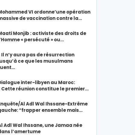
Mohammed VI ordonne’une opération
massive de vaccination contre la…
Maati Monjib : activiste des droits de
l’Homme « persécuté » ou…
« Il n’y aura pas de résurrection
jusqu’à ce que les musulmans
tuent…
Dialogue inter-libyen au Maroc:
« Cette réunion constitue le premier…
Enquête/Al Adl Wal Ihssane-Extrême
gauche: “frapper ensemble mais…
Al Adl Wal Ihssane, une Jamaa née
dans l’amertume