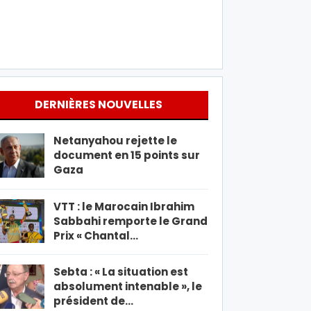
DERNIÈRES NOUVELLES
Netanyahou rejette le
document en 15 points sur
Gaza
VTT : le Marocain Ibrahim
Sabbahi remporte le Grand
Prix « Chantal…
Sebta : « La situation est
absolument intenable », le
président de…