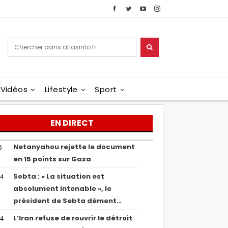
Vidéos
Lifestyle
Sport
EN DIRECT
Netanyahou rejette le document
6
en 15 points sur Gaza
Sebta : « La situation est
04
absolument intenable », le
président de Sebta dément…
L’Iran refuse de rouvrir le détroit
54