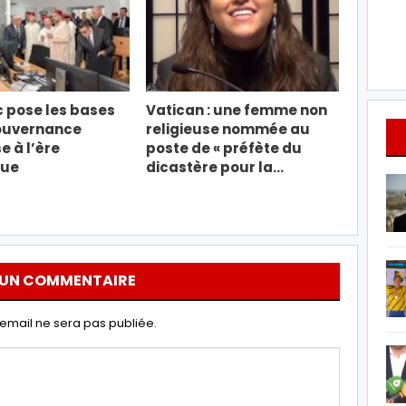
 pose les bases
Vatican : une femme non
ouvernance
religieuse nommée au
e à l’ère
poste de « préfète du
que
dicastère pour la…
 UN COMMENTAIRE
email ne sera pas publiée.