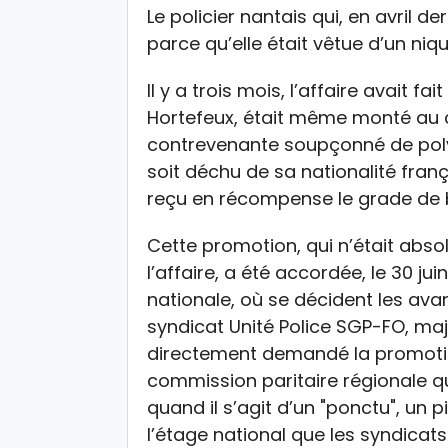
Le policier nantais qui, en avril d
parce qu’elle était vêtue d’un niq
Il y a trois mois, l’affaire avait fai
Hortefeux, était même monté au c
contrevenante soupçonné de poly
soit déchu de sa nationalité frança
reçu en récompense le grade de b
Cette promotion, qui n’était abso
l’affaire, a été accordée, le 30 ju
nationale, où se décident les ava
syndicat Unité Police SGP-FO, majo
directement demandé la promotion
commission paritaire régionale q
quand il s’agit d’un "ponctu", un p
l’étage national que les syndicat