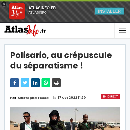
×
ATLASINFO.FR
INSTALLER
ATLASINFO
Polisario, au crépuscule
du séparatisme !
EN DIRECT
Le
17 Oct 2022 11:20
Par
Mustapha Tossa