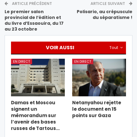
ARTICLE PRÉCÉDENT
ARTICLE SUIVANT
Le premier salon
Polisario, au crépuscule
provincial de l’édition et
du séparatisme !
du livre d’Essaouira, du 17
au 23 octobre
VOIR AUSSI
Tout
EN DIRECT
EN DIRECT
Damas et Moscou
Netanyahou rejette
signent un
le document en 15
mémorandum sur
points sur Gaza
l’avenir des bases
russes de Tartous…