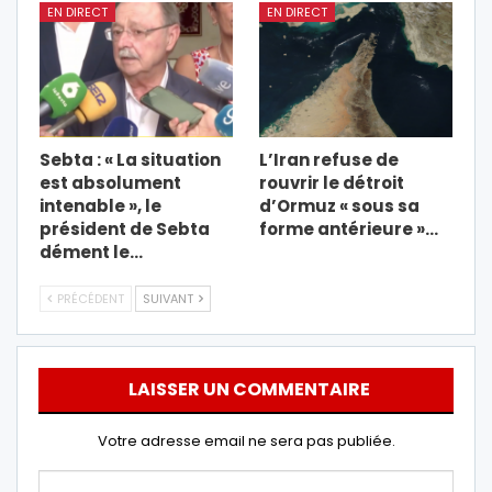
EN DIRECT
EN DIRECT
Sebta : « La situation
L’Iran refuse de
est absolument
rouvrir le détroit
intenable », le
d’Ormuz « sous sa
président de Sebta
forme antérieure »…
dément le…
PRÉCÉDENT
SUIVANT
LAISSER UN COMMENTAIRE
Votre adresse email ne sera pas publiée.