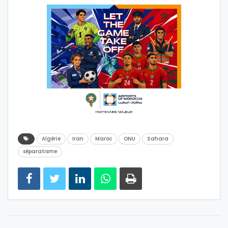
Algérie
Iran
Maroc
ONU
Sahara
séparatisme