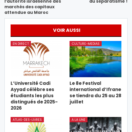
l’autorité israélienne des
du séparatisme !
marchés des capitaux
attendue au Maroc
VOIR AUSSI
EN DIRECT
CULTURE-MEDIAS
L’Université Cadi
Le 8e Festival
Ayyad célèbre ses
international d’Ifrane
étudiants les plus
se tiendra du 25 au 28
distingués de 2025-
juillet
2026
ATLAS-DES-LIVRES
A LA UNE