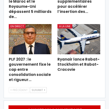
le Maroc et le
supplémentaires
Royaume-Uni
pour accélérer
dépassent 5 milliards
l’insertion des…
de…
EN DIRECT
A LA UNE
PLF 2027 : le
Ryanair lance Rabat-
gouvernement fixe le
Stockholm et Rabat-
cap entre
Cracovie
consolidation sociale
et rigueur…
PRÉCÉDENT
SUIVANT