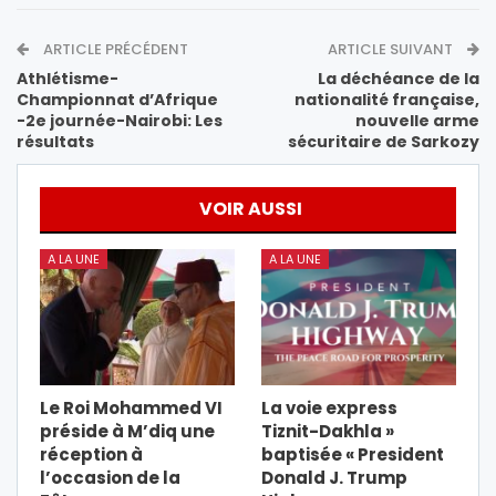
ARTICLE PRÉCÉDENT
ARTICLE SUIVANT
Athlétisme-
La déchéance de la
Championnat d’Afrique
nationalité française,
-2e journée-Nairobi: Les
nouvelle arme
résultats
sécuritaire de Sarkozy
VOIR AUSSI
A LA UNE
A LA UNE
Le Roi Mohammed VI
La voie express
préside à M’diq une
Tiznit-Dakhla »
réception à
baptisée « President
l’occasion de la
Donald J. Trump