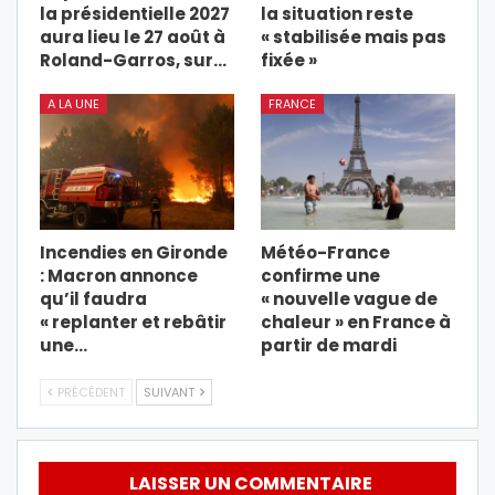
la présidentielle 2027
la situation reste
aura lieu le 27 août à
« stabilisée mais pas
Roland-Garros, sur…
fixée »
A LA UNE
FRANCE
Incendies en Gironde
Météo-France
: Macron annonce
confirme une
qu’il faudra
« nouvelle vague de
« replanter et rebâtir
chaleur » en France à
une…
partir de mardi
PRÉCÉDENT
SUIVANT
LAISSER UN COMMENTAIRE