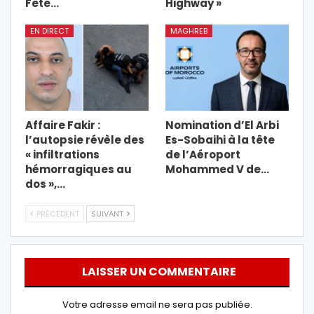
Fête…
Highway »
EN DIRECT
MAGHREB
Affaire Fakir :
Nomination d’El Arbi
l’autopsie révèle des
Es-Sobaihi à la tête
« infiltrations
de l’Aéroport
hémorragiques au
Mohammed V de…
dos »,…
PRÉCÉDENT
SUIVANT
LAISSER UN COMMENTAIRE
Votre adresse email ne sera pas publiée.