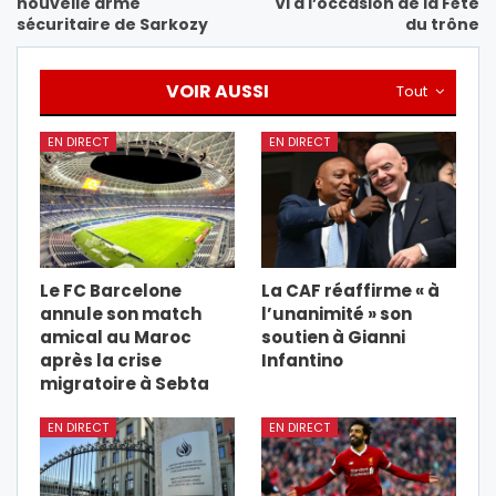
nouvelle arme
VI à l’occasion de la Fête
sécuritaire de Sarkozy
du trône
VOIR AUSSI
Tout
EN DIRECT
EN DIRECT
Le FC Barcelone
La CAF réaffirme « à
annule son match
l’unanimité » son
amical au Maroc
soutien à Gianni
après la crise
Infantino
migratoire à Sebta
EN DIRECT
EN DIRECT