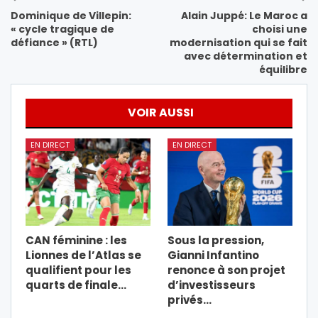
Dominique de Villepin:
Alain Juppé: Le Maroc a
« cycle tragique de
choisi une
défiance » (RTL)
modernisation qui se fait
avec détermination et
équilibre
VOIR AUSSI
EN DIRECT
EN DIRECT
CAN féminine : les
Sous la pression,
Lionnes de l’Atlas se
Gianni Infantino
qualifient pour les
renonce à son projet
quarts de finale…
d’investisseurs
privés…