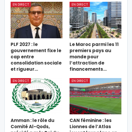
EN DIRECT
EN DIRECT
PLF 2027 : le
Le Maroc parmi les 11
gouvernement fixe le
premiers pays au
cap entre
monde pour
consolidation sociale
l’attraction de
et rigueur…
financements…
EN DIRECT
EN DIRECT
Amman : le rôle du
CAN féminine : les
Comité Al-Qods,
Lionnes de l’Atlas