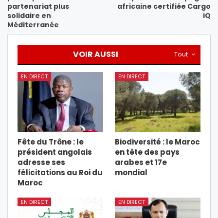
partenariat plus
africaine certifiée Cargo
solidaire en
iQ
Méditerranée
VOIR AUSSI
Tout
EN DIRECT
EN DIRECT
Fête du Trône : le
Biodiversité : le Maroc
président angolais
en tête des pays
adresse ses
arabes et 17e
félicitations au Roi du
mondial
Maroc
EN DIRECT
EN DIRECT