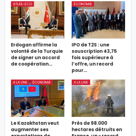
ATLAS-ECO
ÉCONOMIE
Erdogan affirme la
IPO de T2S : une
volonté de la Turquie
souscription 43,75
de signer un accord
fois supérieure à
de coopération…
l’offre, un record
pour…
A LA UNE
ÉCONOMIE
A LA UNE
Le Kazakhstan veut
Près de 98.000
augmenter ses
hectares détruits en
exportations de
France, un « record