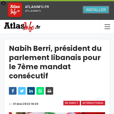
×
ATLASINFO.FR
INSTALLER
ATLASINFO
Nabih Berri, président du
parlement libanais pour
le 7ème mandat
consécutif
EN DIRECT
INTERNATIONAL
Le
31 Mai 2022 16:20