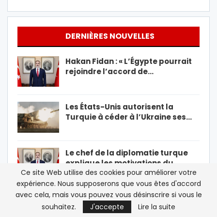
DERNIÈRES NOUVELLES
Hakan Fidan : « L’Égypte pourrait
rejoindre l’accord de…
Les États-Unis autorisent la
Turquie à céder à l’Ukraine ses…
Le chef de la diplomatie turque
explique les motivations du
Ce site Web utilise des cookies pour améliorer votre
« Pacte de…
expérience. Nous supposerons que vous êtes d'accord
avec cela, mais vous pouvez vous désinscrire si vous le
La FIFA dénonce un « effort
souhaitez.
J'accepte
Lire la suite
concerté et continu » pour