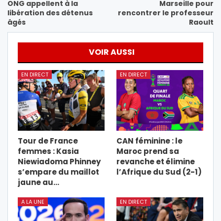
ONG appellent à la
Marseille pour
libération des détenus
rencontrer le professeur
âgés
Raoult
VOIR AUSSI
EN DIRECT
EN DIRECT
Tour de France
CAN féminine : le
femmes : Kasia
Maroc prend sa
Niewiadoma Phinney
revanche et élimine
s’empare du maillot
l’Afrique du Sud (2-1)
jaune au…
A LA UNE
EN DIRECT