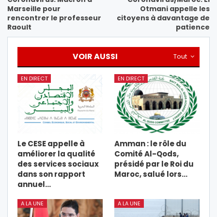
Marseille pour
Otmani appelle les
rencontrer le professeur
citoyens à davantage de
Raoult
patience
VOIR AUSSI
Tout
EN DIRECT
EN DIRECT
Le CESE appelle à
Amman : le rôle du
améliorer la qualité
Comité Al-Qods,
des services sociaux
présidé par le Roi du
dans son rapport
Maroc, salué lors…
annuel…
A LA UNE
A LA UNE