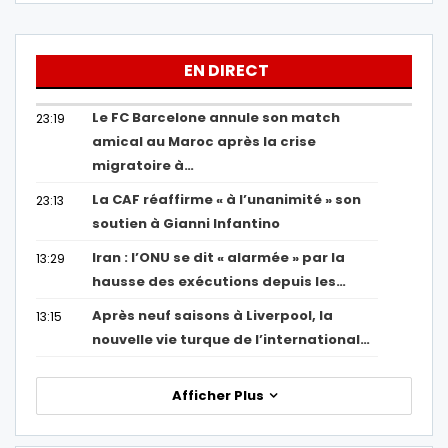
EN DIRECT
Le FC Barcelone annule son match
23:19
amical au Maroc après la crise
migratoire à…
La CAF réaffirme « à l’unanimité » son
23:13
soutien à Gianni Infantino
Iran : l’ONU se dit « alarmée » par la
13:29
hausse des exécutions depuis les…
Après neuf saisons à Liverpool, la
13:15
nouvelle vie turque de l’international…
Afficher Plus