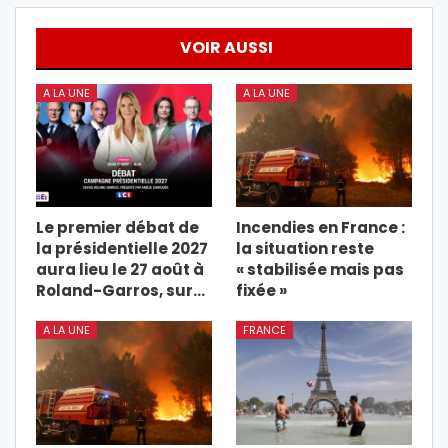
VOIR AUSSI
A LA UNE
A LA UNE
Le premier débat de
Incendies en France :
la présidentielle 2027
la situation reste
aura lieu le 27 août à
« stabilisée mais pas
Roland-Garros, sur…
fixée »
A LA UNE
FRANCE