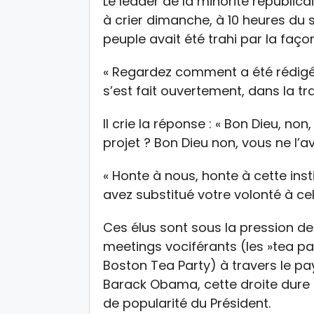
Le leader de la minorité républic
à crier dimanche, à 10 heures du s
peuple avait été trahi par la façon
« Regardez comment a été rédigée
s’est fait ouvertement, dans la t
Il crie la réponse : « Bon Dieu, no
projet ? Bon Dieu non, vous ne l’avez
« Honte à nous, honte à cette inst
avez substitué votre volonté à cel
Ces élus sont sous la pression de
meetings vociférants (les »tea par
Boston Tea Party) à travers le pay
Barack Obama, cette droite dure r
de popularité du Président.