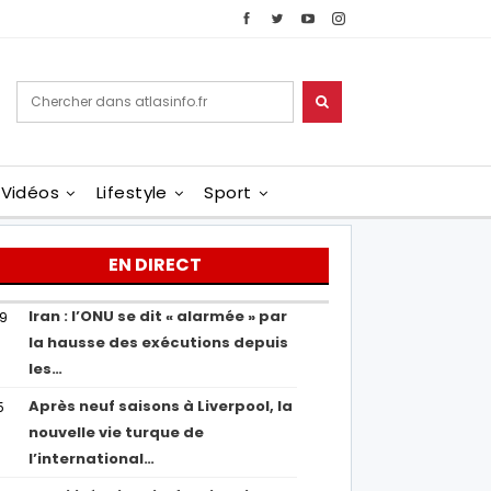
Vidéos
Lifestyle
Sport
EN DIRECT
Iran : l’ONU se dit « alarmée » par
29
la hausse des exécutions depuis
les…
Après neuf saisons à Liverpool, la
5
nouvelle vie turque de
l’international…