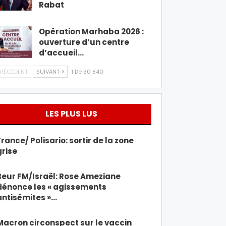
Rabat
Opération Marhaba 2026 :
ouverture d’un centre
d’accueil…
RÉCÉDENT
SUIVANT
1 De 30 840
LES PLUS LUS
France/ Polisario: sortir de la zone
grise
Beur FM/Israël: Rose Ameziane
dénonce les « agissements
antisémites »…
Macron circonspect sur le vaccin