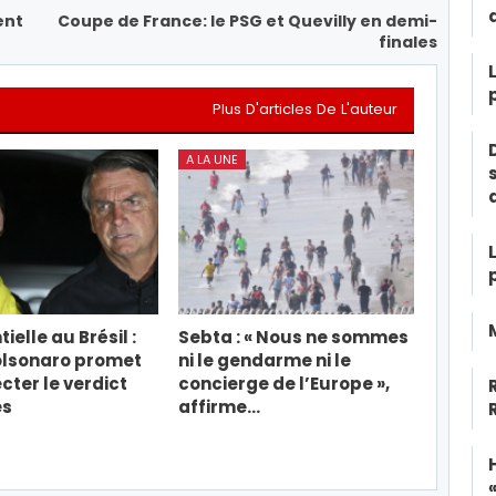
ent
Coupe de France: le PSG et Quevilly en demi-
finales
Plus D'articles De L'auteur
A LA UNE
ielle au Brésil :
Sebta : « Nous ne sommes
olsonaro promet
ni le gendarme ni le
cter le verdict
concierge de l’Europe »,
es
affirme…