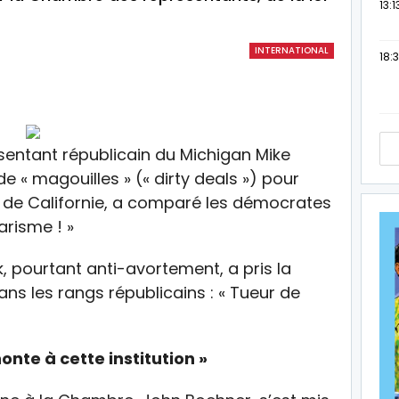
13:1
INTERNATIONAL
18:3
ésentant républicain du Michigan Mike
 « magouilles » (« dirty deals ») pour
es, de Californie, a comparé les démocrates
arisme ! »
 pourtant anti-avortement, a pris la
ans les rangs républicains : « Tueur de
onte à cette institution »