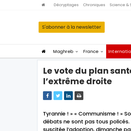
Décryptages
Chroniques
Science & 
S'abonner à la newsletter
Maghreb
France
Internati
Le vote du plan sant
l’extrême droite
Tyrannie ! » « Communisme ! » So
débats ne sont pas tous policés. 
suscitée l’adoption, dimanche pa