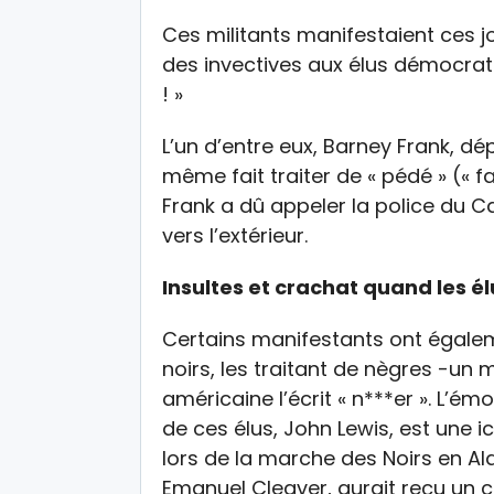
Ces militants manifestaient ces jo
des invectives aux élus démocrate
! »
L’un d’entre eux, Barney Frank, dép
même fait traiter de « pédé » (« fa
Frank a dû appeler la police du C
vers l’extérieur.
Insultes et crachat quand les él
Certains manifestants ont égale
noirs, les traitant de nègres -un
américaine l’écrit « n***er ». L’ém
de ces élus, John Lewis, est une ic
lors de la marche des Noirs en Al
Emanuel Cleaver, aurait reçu un c