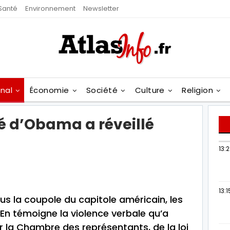
Santé
Environnement
Newsletter
onal
Économie
Société
Culture
Religion
é d’Obama a réveillé
13:
13:1
us la coupole du capitole américain, les
En témoigne la violence verbale qu’a
r la Chambre des représentants, de la loi