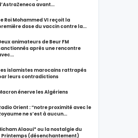
d’AstraZeneca avant…
Le Roi Mohammed VI reçoit la
première dose du vaccin contre la…
Deux animateurs de Beur FM
sanctionnés après une rencontre
avec…
Les islamistes marocains rattrapés
par leurs contradictions
Macron énerve les Algériens
Radio Orient : “notre proximité avec le
Royaume ne s’est à aucun…
Hicham Alaoui* ou la nostalgie du
« Printemps (désenchantement)