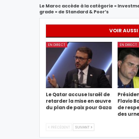
Le Maroc accède à la catégorie « Investm
grade » de Standard & Poor’s
VOIR AUSSI
EN DIRECT
EN DIRECT
Le Qatar accuse Israël de
Président
retarder la mise en œuvre
Flavio B
du plan de paix pour Gaza
de respe
des urn
PRÉCÉDENT
SUIVANT