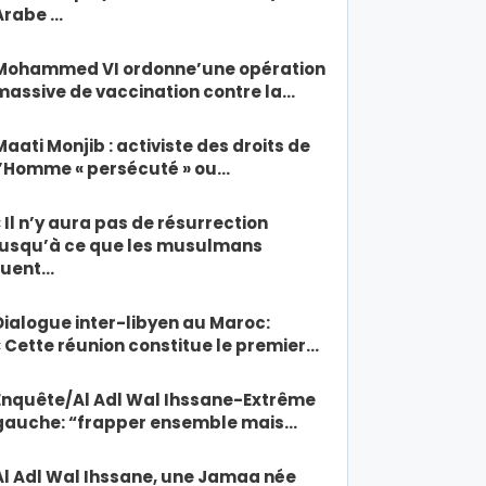
Arabe …
Mohammed VI ordonne’une opération
massive de vaccination contre la…
Maati Monjib : activiste des droits de
l’Homme « persécuté » ou…
« Il n’y aura pas de résurrection
jusqu’à ce que les musulmans
tuent…
Dialogue inter-libyen au Maroc:
« Cette réunion constitue le premier…
Enquête/Al Adl Wal Ihssane-Extrême
gauche: “frapper ensemble mais…
Al Adl Wal Ihssane, une Jamaa née