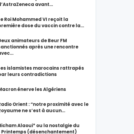
d’AstraZeneca avant…
Le Roi Mohammed VI reçoit la
première dose du vaccin contre la…
Deux animateurs de Beur FM
sanctionnés après une rencontre
avec…
Les islamistes marocains rattrapés
par leurs contradictions
Macron énerve les Algériens
Radio Orient : “notre proximité avec le
Royaume ne s’est à aucun…
Hicham Alaoui* ou la nostalgie du
« Printemps (désenchantement)