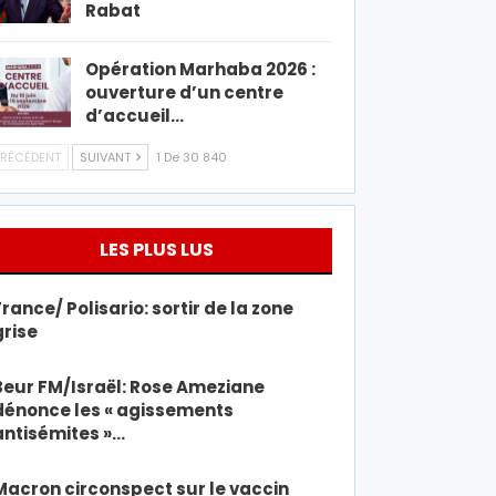
Rabat
Opération Marhaba 2026 :
ouverture d’un centre
d’accueil…
RÉCÉDENT
SUIVANT
1 De 30 840
LES PLUS LUS
France/ Polisario: sortir de la zone
grise
Beur FM/Israël: Rose Ameziane
dénonce les « agissements
antisémites »…
Macron circonspect sur le vaccin