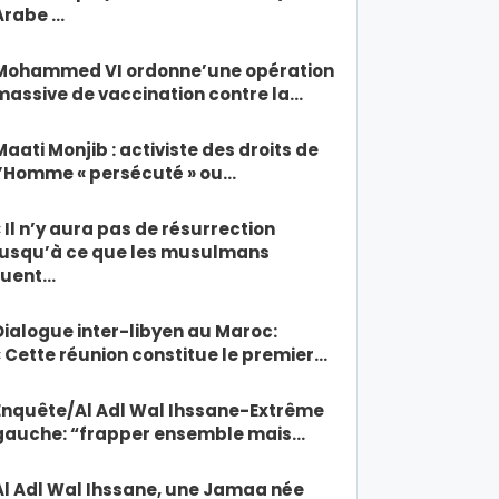
Arabe …
Mohammed VI ordonne’une opération
massive de vaccination contre la…
Maati Monjib : activiste des droits de
l’Homme « persécuté » ou…
« Il n’y aura pas de résurrection
jusqu’à ce que les musulmans
tuent…
Dialogue inter-libyen au Maroc:
« Cette réunion constitue le premier…
Enquête/Al Adl Wal Ihssane-Extrême
gauche: “frapper ensemble mais…
Al Adl Wal Ihssane, une Jamaa née