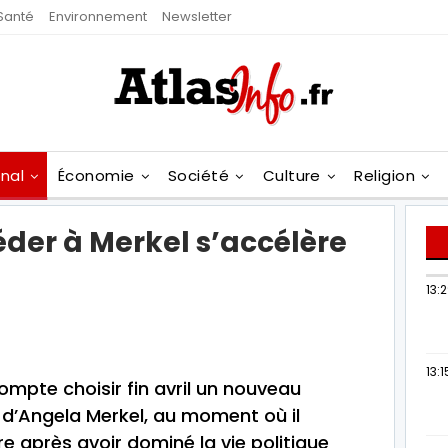
Santé
Environnement
Newsletter
onal
Économie
Société
Culture
Religion
éder à Merkel s’accélère
13:
13:1
mpte choisir fin avril un nouveau
 d’Angela Merkel, au moment où il
re après avoir dominé la vie politique