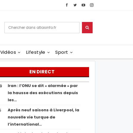
Vidéos
Lifestyle
Sport
EN DIRECT
Iran : l’ONU se dit « alarmée » par
29
la hausse des exécutions depuis
les…
Après neuf saisons à Liverpool, la
5
nouvelle vie turque de
l’international…