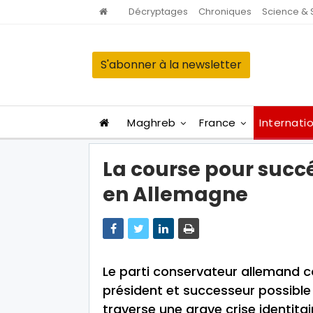
Décryptages
Chroniques
Science & 
S'abonner à la newsletter
Maghreb
France
Internati
La course pour succ
en Allemagne
Le parti conservateur allemand co
président et successeur possible
traverse une grave crise identitai