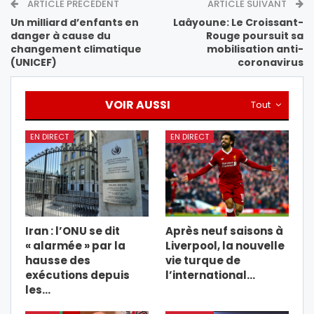
ARTICLE PRÉCÉDENT
ARTICLE SUIVANT
Un milliard d’enfants en
Laâyoune: Le Croissant-
danger à cause du
Rouge poursuit sa
changement climatique
mobilisation anti-
(UNICEF)
coronavirus
VOIR AUSSI
Tout
EN DIRECT
EN DIRECT
Iran : l’ONU se dit
Après neuf saisons à
« alarmée » par la
Liverpool, la nouvelle
hausse des
vie turque de
exécutions depuis
l’international…
les…