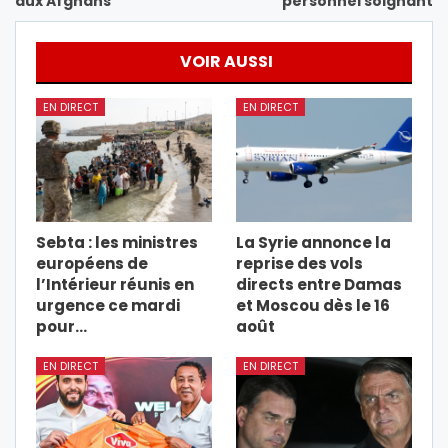
aux Afghans
personnel soignant
VOIR AUSSI
EN DIRECT
EN DIRECT
Sebta : les ministres
La Syrie annonce la
européens de
reprise des vols
l’Intérieur réunis en
directs entre Damas
urgence ce mardi
et Moscou dès le 16
pour…
août
EN DIRECT
EN DIRECT