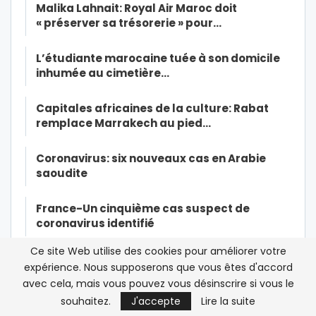
Malika Lahnait: Royal Air Maroc doit
« préserver sa trésorerie » pour…
L’étudiante marocaine tuée à son domicile
inhumée au cimetière…
Capitales africaines de la culture: Rabat
remplace Marrakech au pied…
Coronavirus: six nouveaux cas en Arabie
saoudite
France-Un cinquième cas suspect de
coronavirus identifié
Ce site Web utilise des cookies pour améliorer votre
Première transmission du nouveau
expérience. Nous supposerons que vous êtes d'accord
coronavirus d’un malade à des…
avec cela, mais vous pouvez vous désinscrire si vous le
souhaitez.
J'accepte
Lire la suite
Le Coronavirus menace le Haj