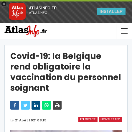
×
ATLASINFO.FR
INSTALLER
ATLASINFO
Covid-19: la Belgique
rend obligatoire la
vaccination du personnel
soignant
EN DIRECT
NEWSLETTER
Le
21 Août 2021 08:15