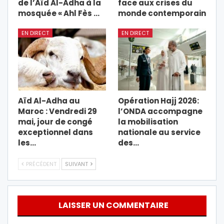
de l’Aïd Al-Adha à la
face aux crises du
mosquée « Ahl Fès …
monde contemporain
EN DIRECT
EN DIRECT
Aïd Al-Adha au
Opération Hajj 2026:
Maroc : Vendredi 29
l’ONDA accompagne
mai, jour de congé
la mobilisation
exceptionnel dans
nationale au service
les…
des…
PRÉCÉDENT
SUIVANT
LAISSER UN COMMENTAIRE