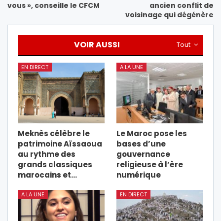
vous », conseille le CFCM
ancien conflit de
voisinage qui dégénère
VOIR AUSSI
Tout
EN DIRECT
A LA UNE
Meknès célèbre le
Le Maroc pose les
patrimoine Aïssaoua
bases d’une
au rythme des
gouvernance
grands classiques
religieuse à l’ère
marocains et…
numérique
A LA UNE
EN DIRECT