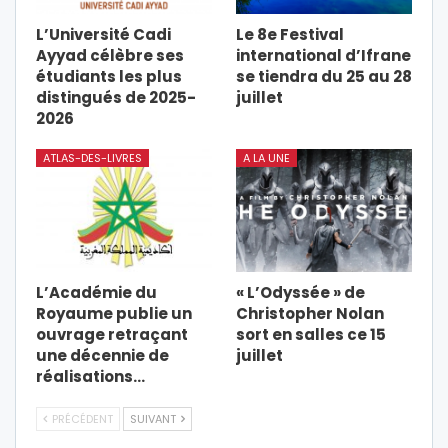
L’Université Cadi
Le 8e Festival
Ayyad célèbre ses
international d’Ifrane
étudiants les plus
se tiendra du 25 au 28
distingués de 2025-
juillet
2026
ATLAS-DES-LIVRES
A LA UNE
L’Académie du
« L’Odyssée » de
Royaume publie un
Christopher Nolan
ouvrage retraçant
sort en salles ce 15
une décennie de
juillet
réalisations…
PRÉCÉDENT
SUIVANT