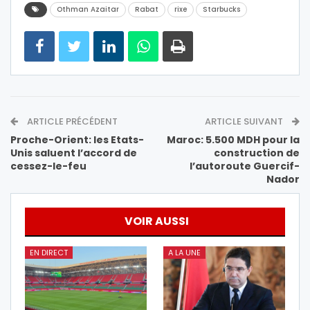
Othman Azaitar
Rabat
rixe
Starbucks
ARTICLE PRÉCÉDENT
ARTICLE SUIVANT
Proche-Orient: les Etats-
Maroc: 5.500 MDH pour la
Unis saluent l’accord de
construction de
cessez-le-feu
l’autoroute Guercif-
Nador
VOIR AUSSI
EN DIRECT
A LA UNE