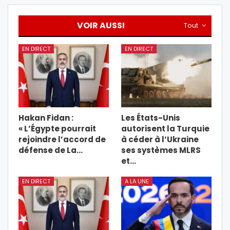
VOIR AUSSI
Tout
EN DIRECT
EN DIRECT
Hakan Fidan :
Les États-Unis
« L’Égypte pourrait
autorisent la Turquie
rejoindre l’accord de
à céder à l’Ukraine
défense de La…
ses systèmes MLRS
et…
EN DIRECT
A LA UNE