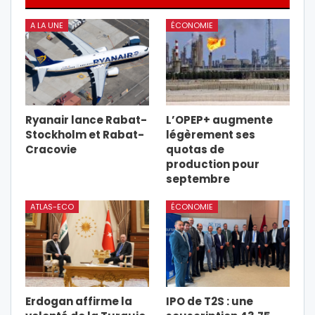
A LA UNE
ÉCONOMIE
Ryanair lance Rabat-
L’OPEP+ augmente
Stockholm et Rabat-
légèrement ses
Cracovie
quotas de
production pour
septembre
ATLAS-ECO
ÉCONOMIE
Erdogan affirme la
IPO de T2S : une