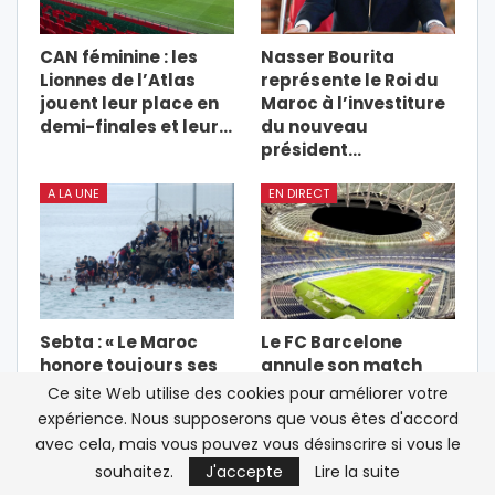
CAN féminine : les
Nasser Bourita
Lionnes de l’Atlas
représente le Roi du
jouent leur place en
Maroc à l’investiture
demi-finales et leur…
du nouveau
président…
A LA UNE
EN DIRECT
Sebta : « Le Maroc
Le FC Barcelone
honore toujours ses
annule son match
engagements »,
amical au Maroc
Ce site Web utilise des cookies pour améliorer votre
affirme une source
après la crise
expérience. Nous supposerons que vous êtes d'accord
diplomatique…
migratoire à Sebta
avec cela, mais vous pouvez vous désinscrire si vous le
souhaitez.
J'accepte
Lire la suite
PRÉCÉDENT
SUIVANT