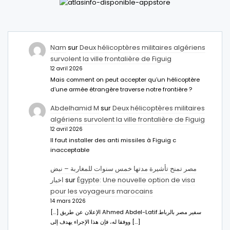
Nam
sur
Deux hélicoptères militaires algériens
survolent la ville frontalière de Figuig
12 avril 2026
Mais comment on peut accepter qu’un hélicoptère
d’une armée étrangère traverse notre frontière ?
Abdelhamid M
sur
Deux hélicoptères militaires
algériens survolent la ville frontalière de Figuig
12 avril 2026
Il faut installer des anti missiles à Figuig c
inacceptable
مصر تمنح تأشيرة مدتها خمس سنوات للمغاربة – نبض
اخبار
sur
Égypte: Une nouvelle option de visa
pour les voyageurs marocains
14 mars 2026
[…] الإعلان عن طريق Ahmed Abdel-Latifسفير مصر بالرباط.
ووفقا له، فإن هذا الإجراء يهدف إلى […]