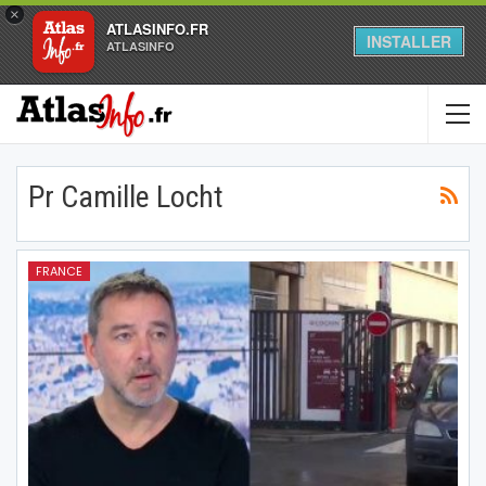
×
ATLASINFO.FR
INSTALLER
ATLASINFO
Pr Camille Locht
FRANCE